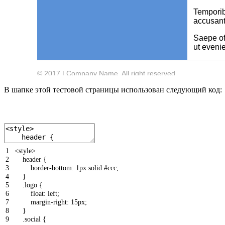
В шапке этой тестовой страницы использован следующий код:
1
<style>
2
header
{
3
border-bottom
:
1px
solid
#ccc
;
4
}
5
.logo
{
6
float
:
left
;
7
margin-right
:
15px
;
8
}
9
.social
{