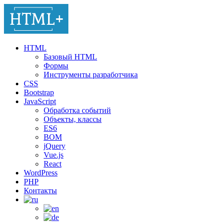
HTML
Базовый HTML
Формы
Инструменты разработчика
CSS
Bootstrap
JavaScript
Обработка событий
Объекты, классы
ES6
BOM
jQuery
Vue.js
React
WordPress
PHP
Контакты