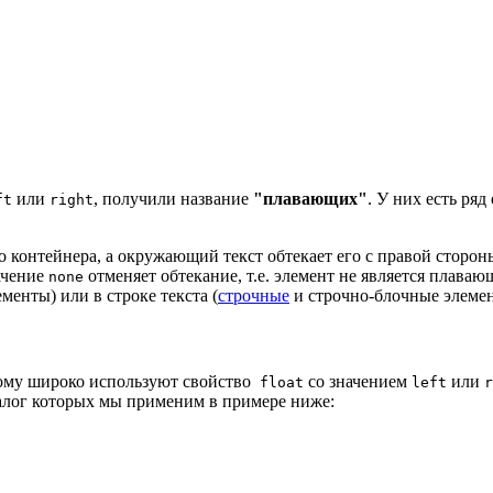
или
, получили название
"плавающих"
. У них есть ря
ft
right
о контейнера, а окружающий текст обтекает его с правой сторон
начение
отменяет обтекание, т.е. элемент не является плава
none
енты) или в строке текста (
строчные
и строчно-блочные элеме
тому широко используют свойство
со значением
или
float
left
r
налог которых мы применим в примере ниже: