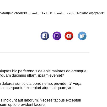
 помощью свойств
и
можно оформить
float: left
float: right