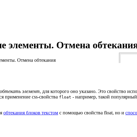
ие элементы. Отмена обтекани
лементы. Отмена обтекания
 обтекать элемент
, для которого оно указано. Это свойство ис
ся применение css-свойства
- например, такой популярный
float
ия
обтекания блоков текстом
с помощью свойства float, но и
спос