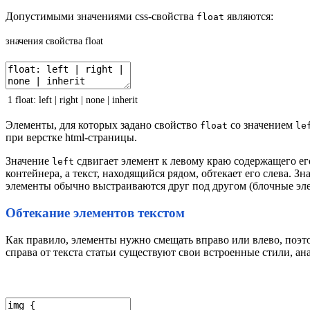
Допустимыми значениями css-свойства
являются:
float
значения свойства float
1
float
:
left
|
right
|
none
|
inherit
Элементы, для которых задано свойство
со значением
float
le
при верстке html-страницы.
Значение
сдвигает элемент к левому краю содержащего ег
left
контейнера, а текст, находящийся рядом, обтекает его слева. З
элементы обычно выстраиваются друг под другом (блочные элем
Обтекание элементов текстом
Как правило, элементы нужно смещать вправо или влево, поэ
справа от текста статьи существуют свои встроенные стили, а