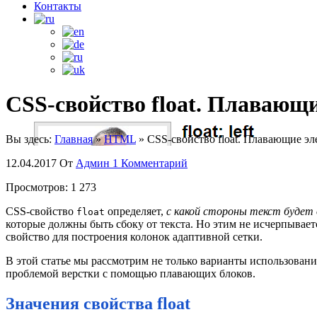
Контакты
CSS-свойство float. Плавающ
Вы здесь:
Главная
»
HTML
»
CSS-свойство float. Плавающие э
12.04.2017
От
Админ
1 Комментарий
Просмотров:
1 273
CSS-свойство
определяет,
с какой стороны текст будет
float
которые должны быть сбоку от текста. Но этим не исчерпывает
свойство для построения колонок адаптивной сетки.
В этой статье мы рассмотрим не только варианты использован
проблемой верстки с помощью плавающих блоков.
Значения свойства float