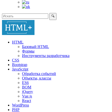
🔍
HTML
Базовый HTML
Формы
Инструменты разработчика
CSS
Bootstrap
JavaScript
Обработка событий
Объекты, классы
ES6
BOM
jQuery
Vue.js
React
WordPress
PHP