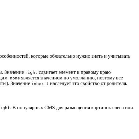
д особенностей, которые обязательно нужно знать и учитывать
ы. Значение
сдвигает элемент к правому краю
right
ющим.
является значением по умолчанию, поэтому все
none
нты). Значение
наследует это свойство от родителя.
inherit
. В популярных CMS для размещения картинок слева или
ight