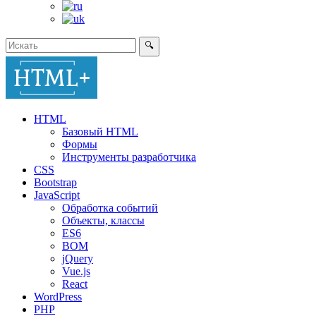
🔍
HTML
Базовый HTML
Формы
Инструменты разработчика
CSS
Bootstrap
JavaScript
Обработка событий
Объекты, классы
ES6
BOM
jQuery
Vue.js
React
WordPress
PHP