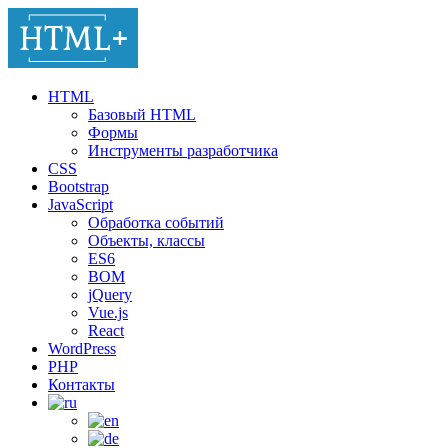
HTML
Базовый HTML
Формы
Инструменты разработчика
CSS
Bootstrap
JavaScript
Обработка событий
Объекты, классы
ES6
BOM
jQuery
Vue.js
React
WordPress
PHP
Контакты