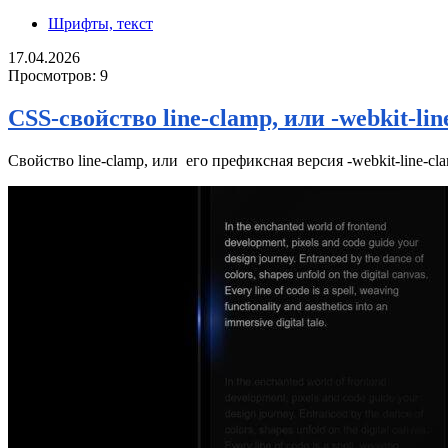
Шрифты, текст
17.04.2026
Просмотров:
9
CSS-свойство line-clamp, или -webkit-lin
Свойство line-clamp, или его префиксная версия -webkit-line-cl