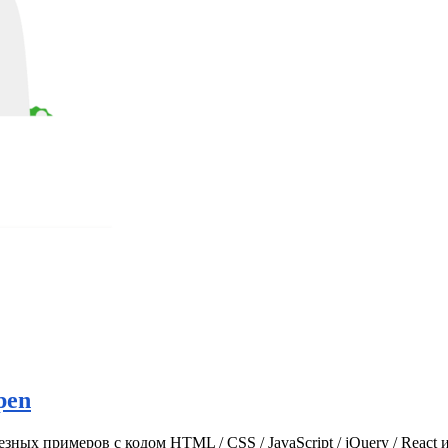
pen
зных примеров с кодом HTML / CSS / JavaScript / jQuery / React и