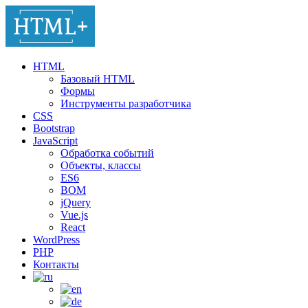
HTML
Базовый HTML
Формы
Инструменты разработчика
CSS
Bootstrap
JavaScript
Обработка событий
Объекты, классы
ES6
BOM
jQuery
Vue.js
React
WordPress
PHP
Контакты