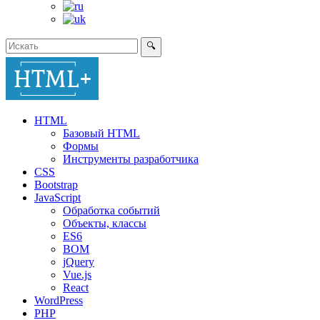
🔍
HTML
Базовый HTML
Формы
Инструменты разработчика
CSS
Bootstrap
JavaScript
Обработка событий
Объекты, классы
ES6
BOM
jQuery
Vue.js
React
WordPress
PHP