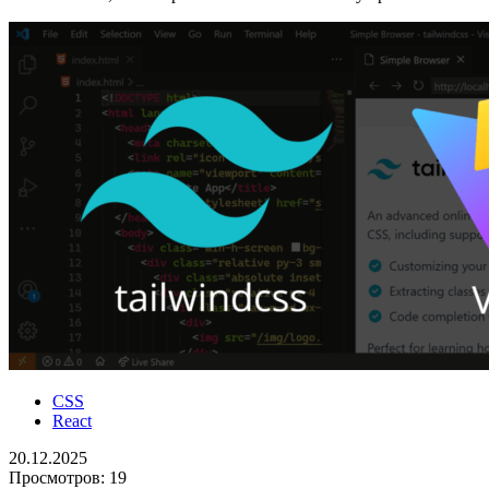
CSS
React
20.12.2025
Просмотров:
19