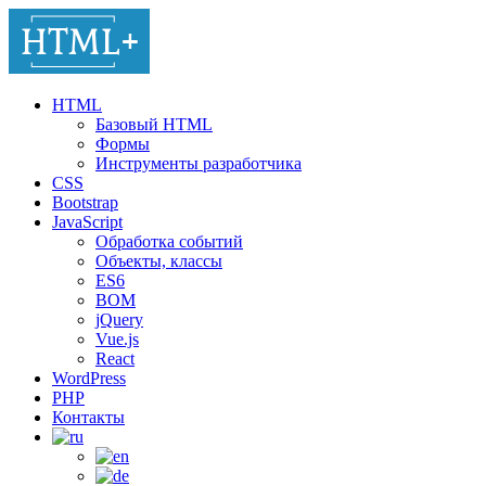
HTML
Базовый HTML
Формы
Инструменты разработчика
CSS
Bootstrap
JavaScript
Обработка событий
Объекты, классы
ES6
BOM
jQuery
Vue.js
React
WordPress
PHP
Контакты