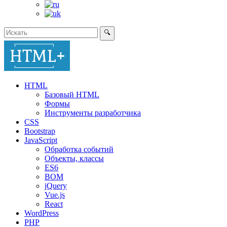
🔍
HTML
Базовый HTML
Формы
Инструменты разработчика
CSS
Bootstrap
JavaScript
Обработка событий
Объекты, классы
ES6
BOM
jQuery
Vue.js
React
WordPress
PHP