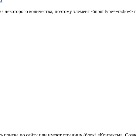
з некоторого количества, поэтому элемент <input type=»radio»>
ь поиска по сайту или имеют страницу (блок) «Контакты». Созд