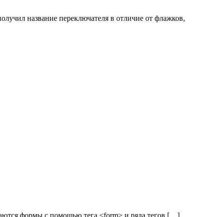
 получил название переключателя в отличие от флажков,
аются формы с помощью тега <form> и ряда тегов […]