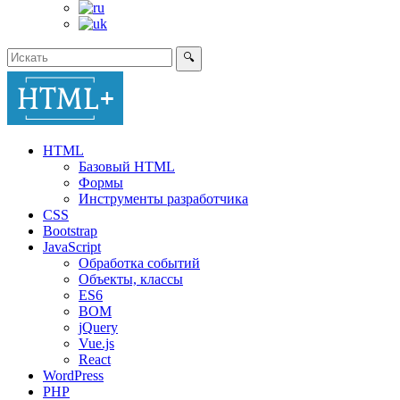
🔍
HTML
Базовый HTML
Формы
Инструменты разработчика
CSS
Bootstrap
JavaScript
Обработка событий
Объекты, классы
ES6
BOM
jQuery
Vue.js
React
WordPress
PHP