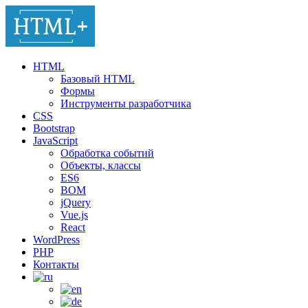
HTML
Базовый HTML
Формы
Инструменты разработчика
CSS
Bootstrap
JavaScript
Обработка событий
Объекты, классы
ES6
BOM
jQuery
Vue.js
React
WordPress
PHP
Контакты