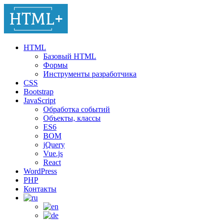
HTML
Базовый HTML
Формы
Инструменты разработчика
CSS
Bootstrap
JavaScript
Обработка событий
Объекты, классы
ES6
BOM
jQuery
Vue.js
React
WordPress
PHP
Контакты