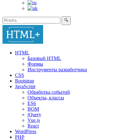
🔍
HTML
Базовый HTML
Формы
Инструменты разработчика
CSS
Bootstrap
JavaScript
Обработка событий
Объекты, классы
ES6
BOM
jQuery
Vue.js
React
WordPress
PHP