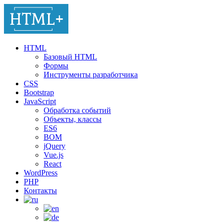
HTML
Базовый HTML
Формы
Инструменты разработчика
CSS
Bootstrap
JavaScript
Обработка событий
Объекты, классы
ES6
BOM
jQuery
Vue.js
React
WordPress
PHP
Контакты