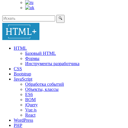
🔍
HTML
Базовый HTML
Формы
Инструменты разработчика
CSS
Bootstrap
JavaScript
Обработка событий
Объекты, классы
ES6
BOM
jQuery
Vue.js
React
WordPress
PHP