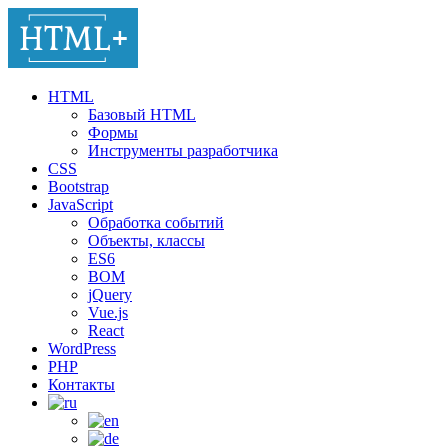
HTML
Базовый HTML
Формы
Инструменты разработчика
CSS
Bootstrap
JavaScript
Обработка событий
Объекты, классы
ES6
BOM
jQuery
Vue.js
React
WordPress
PHP
Контакты