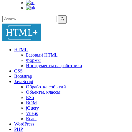
🔍
HTML
Базовый HTML
Формы
Инструменты разработчика
CSS
Bootstrap
JavaScript
Обработка событий
Объекты, классы
ES6
BOM
jQuery
Vue.js
React
WordPress
PHP