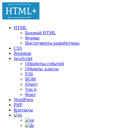
HTML
Базовый HTML
Формы
Инструменты разработчика
CSS
Bootstrap
JavaScript
Обработка событий
Объекты, классы
ES6
BOM
jQuery
Vue.js
React
WordPress
PHP
Контакты