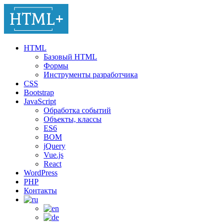
HTML
Базовый HTML
Формы
Инструменты разработчика
CSS
Bootstrap
JavaScript
Обработка событий
Объекты, классы
ES6
BOM
jQuery
Vue.js
React
WordPress
PHP
Контакты