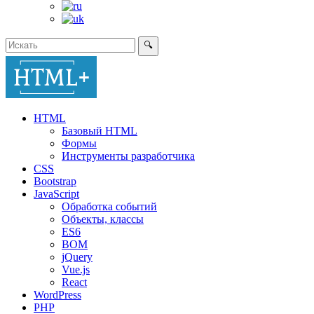
🔍
HTML
Базовый HTML
Формы
Инструменты разработчика
CSS
Bootstrap
JavaScript
Обработка событий
Объекты, классы
ES6
BOM
jQuery
Vue.js
React
WordPress
PHP