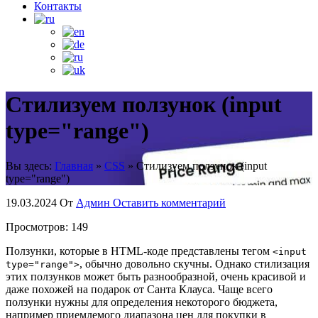
Контакты
Стилизуем ползунок (input
type="range")
Вы здесь:
Главная
»
CSS
»
Стилизуем ползунок (input
type="range")
19.03.2024
От
Админ
Оставить комментарий
Просмотров:
149
Ползунки, которые в HTML-коде представлены тегом
<input
, обычно довольно скучны. Однако стилизация
type="range">
этих ползунков может быть разнообразной, очень красивой и
даже похожей на подарок от Санта Клауса.
Чаще всего
ползунки нужны для определения некоторого бюджета,
например приемлемого диапазона цен для покупки в