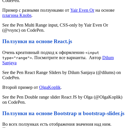
CodePen.
Пример с разными ползунками от
Yair Even Or
на основе
плагина Knobs
.
See the Pen Multi Range input, CSS-only by Yair Even Or
(@vsync) on CodePen.
Ползунки на основе React.js
Очень креативный подход к оформлению
<input
. Посмотрите все варианты. Автор
Dilum
type="range">
Sanjaya
See the Pen React Range Sliders by Dilum Sanjaya (@dilums) on
CodePen.
Второй пример от
OlgaKoplik
.
See the Pen Double range slider React JS by Olga (@OlgaKoplik)
on CodePen.
Ползунки на основе Bootstrap и bootstrap-slider.js
Во всех ползунках есть отображения значения над ним.