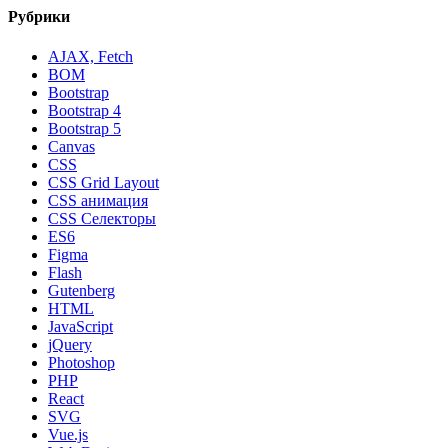
Рубрики
AJAX, Fetch
BOM
Bootstrap
Bootstrap 4
Bootstrap 5
Canvas
CSS
CSS Grid Layout
CSS анимация
CSS Селекторы
ES6
Figma
Flash
Gutenberg
HTML
JavaScript
jQuery
Photoshop
PHP
React
SVG
Vue.js