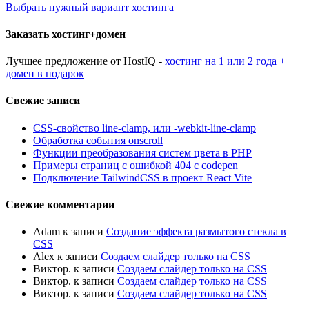
Выбрать нужный вариант хостинга
Заказать хостинг+домен
Лучшее предложение от HostIQ -
хостинг на 1 или 2 года +
домен в подарок
Свежие записи
CSS-свойство line-clamp, или -webkit-line-clamp
Обработка события onscroll
Функции преобразования систем цвета в PHP
Примеры страниц с ошибкой 404 с codepen
Подключение TailwindCSS в проект React Vite
Свежие комментарии
Adam
к записи
Создание эффекта размытого стекла в
CSS
Alex
к записи
Создаем слайдер только на CSS
Виктор.
к записи
Создаем слайдер только на CSS
Виктор.
к записи
Создаем слайдер только на CSS
Виктор.
к записи
Создаем слайдер только на CSS