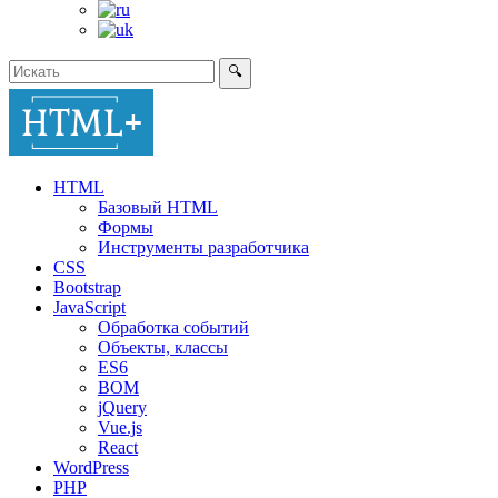
🔍
HTML
Базовый HTML
Формы
Инструменты разработчика
CSS
Bootstrap
JavaScript
Обработка событий
Объекты, классы
ES6
BOM
jQuery
Vue.js
React
WordPress
PHP