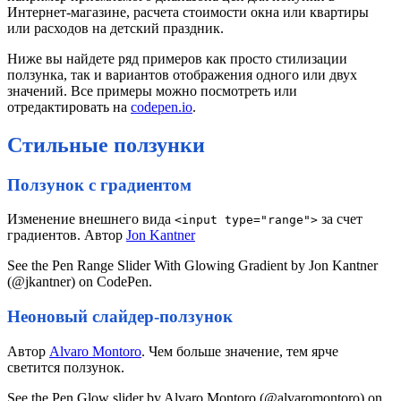
Интернет-магазине, расчета стоимости окна или квартиры
или расходов на детский праздник.
Ниже вы найдете ряд примеров как просто стилизации
ползунка, так и вариантов отображения одного или двух
значений. Все примеры можно посмотреть или
отредактировать на
codepen.io
.
Стильные ползунки
Ползунок с градиентом
Изменение внешнего вида
за счет
<input type="range">
градиентов. Автор
Jon Kantner
See the Pen Range Slider With Glowing Gradient by Jon Kantner
(@jkantner) on CodePen.
Неоновый слайдер-ползунок
Автор
Alvaro Montoro
. Чем больше значение, тем ярче
светится ползунок.
See the Pen Glow slider by Alvaro Montoro (@alvaromontoro) on