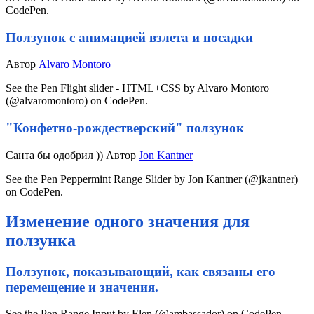
CodePen.
Ползунок с анимацией взлета и посадки
Автор
Alvaro Montoro
See the Pen Flight slider - HTML+CSS by Alvaro Montoro
(@alvaromontoro) on CodePen.
"Конфетно-рождестверский" ползунок
Санта бы одобрил )) Автор
Jon Kantner
See the Pen Peppermint Range Slider by Jon Kantner (@jkantner)
on CodePen.
Изменение одного значения для
ползунка
Ползунок, показывающий, как связаны его
перемещение и значения.
See the Pen Range Input by Elen (@ambassador) on CodePen.