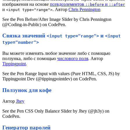
изображения на основе
псевдоэлементов
и
::before
::after
и
. Автор
Chris Pennington
<input type="range">
See the Pen Before/After Image Slider by Chris Pennington
(@Coding-in-Public) on CodePen.
Связка значений
и
<input type="range">
<input
type="number">
Вы можете изменять любое значение либо с помощью
ползунка, либо с помощью
числового поля
. Автор
Tippingpoint
.
See the Pen Range Input with values (Pure HTML, CSS, JS) by
Tippingpoint Dev (@tippingpointdev) on CodePen.
Ползунок для кофе
Автор
Jhey
See the Pen CSS Only Balance Slider by Jhey (@jh3y) on
CodePen.
Генератор паролей