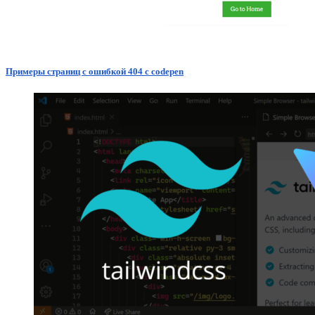
Примеры страниц с ошибкой 404 с codepen