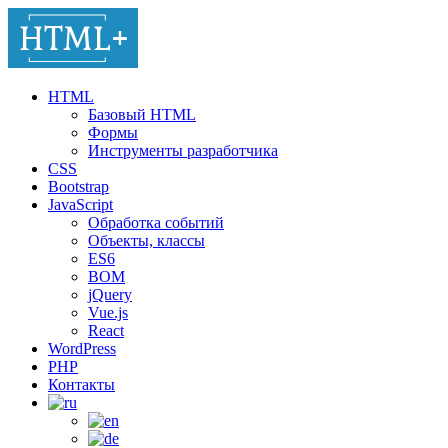
HTML
Базовый HTML
Формы
Инструменты разработчика
CSS
Bootstrap
JavaScript
Обработка событий
Объекты, классы
ES6
BOM
jQuery
Vue.js
React
WordPress
PHP
Контакты