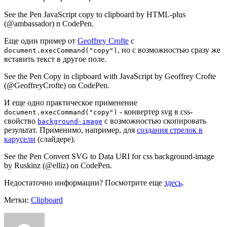
See the Pen JavaScript copy to clipboard by HTML-plus
(@ambassador) n CodePen.
Еще один пример от
Geoffrey Crofte
с
, но с возможностью сразу же
document.execCommand("copy")
вставить текст в другое поле.
See the Pen Copy in clipboard with JavaScript by Geoffrey Crofte
(@GeoffreyCrofte) on CodePen.
И еще одно практическое применение
- конвертер svg в css-
document.execCommand("copy")
свойство
с возможностью скопировать
background-image
результат. Применимо, например, для
создания стрелок в
карусели
(слайдере).
See the Pen Convert SVG to Data URI for css background-image
by Ruskinz (@elliz) on CodePen.
Недостаточно информации? Посмотрите еще
здесь
.
Метки:
Clipboard