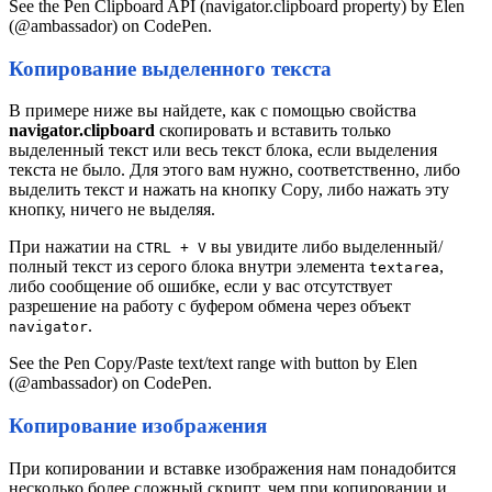
See the Pen Clipboard API (navigator.clipboard property) by Elen
(@ambassador) on CodePen.
Копирование выделенного текста
В примере ниже вы найдете, как с помощью свойства
navigator.clipboard
скопировать и вставить только
выделенный текст или весь текст блока, если выделения
текста не было. Для этого вам нужно, соответственно, либо
выделить текст и нажать на кнопку Copy, либо нажать эту
кнопку, ничего не выделяя.
При нажатии на
вы увидите либо выделенный/
CTRL + V
полный текст из серого блока внутри элемента
,
textarea
либо сообщение об ошибке, если у вас отсутствует
разрешение на работу с буфером обмена через объект
.
navigator
See the Pen Copy/Paste text/text range with button by Elen
(@ambassador) on CodePen.
Копирование изображения
При копировании и вставке изображения нам понадобится
несколько более сложный скрипт, чем при копировании и