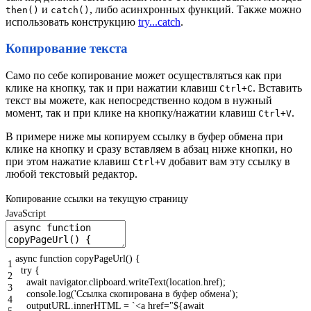
и
, либо асинхронных функций. Также можно
then()
catch()
использовать конструкцию
try...catch
.
Копирование текста
Само по себе копирование может осуществляться как при
клике на кнопку, так и при нажатии клавиш
. Вставить
Ctrl+C
текст вы можете, как непосредственно кодом в нужный
момент, так и при клике на кнопку/нажатии клавиш
.
Ctrl+V
В примере ниже мы копируем ссылку в буфер обмена при
клике на кнопку и сразу вставляем в абзац ниже кнопки, но
при этом нажатие клавиш
добавит вам эту ссылку в
Ctrl+V
любой текстовый редактор.
Копирование ссылки на текущую страницу
JavaScript
async
function
copyPageUrl
(
)
{
1
try
{
2
await
navigator
.
clipboard
.
writeText
(
location
.
href
)
;
3
console
.
log
(
'Ссылка скопирована в буфер обмена'
)
;
4
outputURL
.
innerHTML
=
`<a href="${await