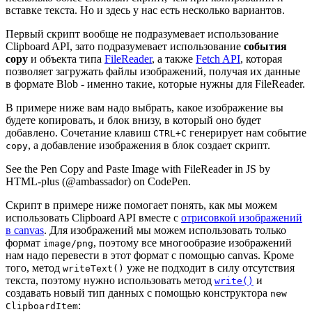
вставке текста. Но и здесь у нас есть несколько вариантов.
Первый скрипт вообще не подразумевает использование
Clipboard API, зато подразумевает использование
события
copy
и объекта типа
FileReader
, a также
Fetch API
, которая
позволяет загружать файлы изображений, получая их данные
в формате Blob - именно такие, которые нужны для FileReader.
В примере ниже вам надо выбрать, какое изображение вы
будете копировать, и блок внизу, в который оно будет
добавлено. Сочетание клавиш
генерирует нам событие
CTRL+С
, а добавление изображения в блок создает скрипт.
copy
See the Pen Copy and Paste Image with FileReader in JS by
HTML-plus (@ambassador) on CodePen.
Cкрипт в примере ниже помогает понять, как мы можем
использовать Clipboard API вместе с
отрисовкой изображений
в canvas
. Для изображений мы можем использовать только
формат
, поэтому все многообразие изображений
image/png
нам надо перевести в этот формат с помощью canvas. Кроме
того, метод
уже не подходит в силу отсутствия
writeText()
текста, поэтому нужно использовать метод
и
write()
создавать новый тип данных с помощью конструктора
new
:
ClipboardItem