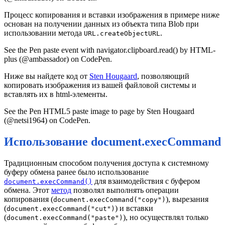
Процесс копирования и вставки изображения в примере ниже
основан на получении данных из объекта типа Blob при
использовании метода
.
URL.createObjectURL
See the Pen paste event with navigator.clipboard.read() by HTML-
plus (@ambassador) on CodePen.
Ниже вы найдете код от
Sten Hougaard
, позволяющий
копировать изображения из вашей файловой системы и
вставлять их в html-элементы.
See the Pen HTML5 paste image to page by Sten Hougaard
(@netsi1964) on CodePen.
Использование document.execCommand
Традиционным способом получения доступа к системному
буферу обмена ранее было использование
для взаимодействия с буфером
document.execCommand()
обмена. Этот
метод
позволял выполнять операции
копирования (
), вырезания
document.execCommand("copy")
(
) и вставки
document.execCommand("cut")
(
), но осуществлял только
document.execCommand("paste")