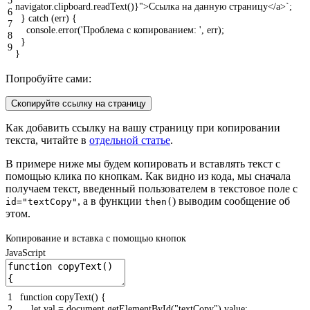
5
navigator.clipboard.readText()}">Ссылка на данную страницу</a>`
;
6
}
catch
(
err
)
{
7
console
.
error
(
'Проблема с копированием: '
,
err
)
;
8
}
9
}
Попробуйте сами:
Скопируйте ссылку на страницу
Как добавить ссылку на вашу страницу при копировании
текста, читайте в
отдельной статье
.
В примере ниже мы будем копировать и вставлять текст с
помощью клика по кнопкам. Как видно из кода, мы сначала
получаем текст, введенный пользователем в текстовое поле с
, а в функции
) выводим сообщение об
id="textCopy"
then(
этом.
Копирование и вставка с помощью кнопок
JavaScript
1
function
copyText
(
)
{
2
let
val
=
document
.
getElementById
(
"textCopy"
)
.
value
;