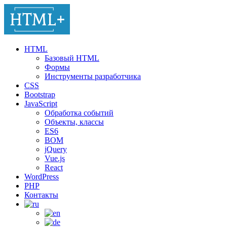
HTML
Базовый HTML
Формы
Инструменты разработчика
CSS
Bootstrap
JavaScript
Обработка событий
Объекты, классы
ES6
BOM
jQuery
Vue.js
React
WordPress
PHP
Контакты