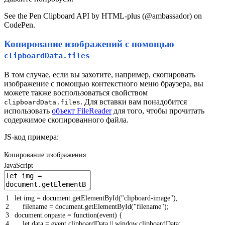
See the Pen Clipboard API by HTML-plus (@ambassador) on
CodePen.
Копирование изображений с помощью
clipboardData.files
В том случае, если вы захотите, например, скопировать
изображение с помощью контекстного меню браузера, вы
можете также воспользоваться свойством
. Для вставки вам понадобится
clipboardData.files
использовать
объект FileReader
для того, чтобы прочитать
содержимое скопированного файла.
JS-код примера:
Копирование изображения
JavaScript
1
let
img
=
document
.
getElementById
(
"clipboard-image"
)
,
2
filename
=
document
.
getElementById
(
"filename"
)
;
3
document
.
onpaste
=
function
(
event
)
{
4
let
data
=
event
.
clipboardData
||
window
.
clipboardData
;