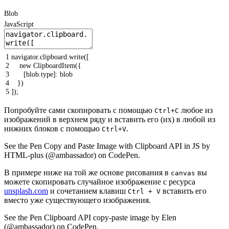
Blob
JavaScript
1
navigator
.
clipboard
.
write
(
[
2
new
ClipboardItem
(
{
3
[
blob
.
type
]
:
blob
4
}
)
5
]
)
;
Попробуйте сами скопировать с помощью
любое из
Ctrl+С
изображений в верхнем ряду и вставить его (их) в любой из
нижних блоков с помощью
.
Ctrl+V
See the Pen Copy and Paste Image with Clipboard API in JS by
HTML-plus (@ambassador) on CodePen.
В примере ниже на той же основе рисования в
вы
canvas
можете скопировать случайное изображение с ресурcа
unsplash.com
и сочетанием клавиш
вставить его
Ctrl + V
вместо уже существующего изображения.
See the Pen Clipboard API copy-paste image by Elen
(@ambassador) on CodePen.