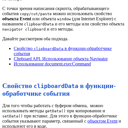
С точки зрения написания скрипта, обрабатывающего
события
можно использовать свойство
copy/cut/paste
объекта Event
или объекта
(для Internet Explorer) с
window
названием
и его методы или свойство объекта
clipboardData
и его методы.
navigator
clipboard
Давайте рассмотрим оба подхода.
Свойство
в функции-обработчике
clipboardData
события
Clipboard API. Использование объекта Navigator
Использование document.execCommand
Свойство
в функции-
clipboardData
обработчике события
Для того чтобы работать с буфером обмена, можно
использовать методы
при копировании и
getData()
при вставке. Для этого в функции-обработчике
setData()
события указывают параметр, связанный с
объектом Event
и
используют его в коде.