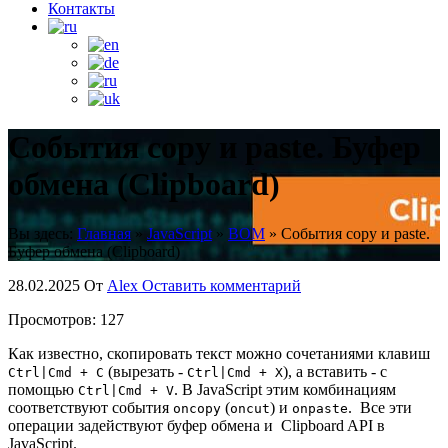
Контакты
События copy и paste. Буфер
обмена (Clipboard)
Вы здесь:
Главная
»
JavaScript
»
BOM
»
События copy и paste.
Буфер обмена (Clipboard)
28.02.2025
От
Alex
Оставить комментарий
Просмотров:
127
Как известно, скопировать текст можно сочетаниями клавиш
(вырезать -
), а вставить - с
Ctrl|Cmd + С
Ctrl|Cmd + X
помощью
. В JavaScript этим комбинациям
Ctrl|Cmd + V
соответствуют события
(
) и
. Все эти
oncopy
oncut
onpaste
операции задействуют буфер обмена и Clipboard API в
JavaScript.