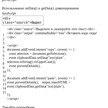
Использование setData() и getData() длякопирования
JavaScript
<
div
class
=
"source"
>
Выделите
и
скопируйте
этот
текст
<
/
div
>
<
div
class
=
"output"
contenteditable
=
"true"
>
Вставить
надо
сюда
!
1
<
/
div
>
2
3
<script>
4
document
.
addEventListener
(
"copy"
,
(
event
)
=
>
{
5
const
selection
=
document
.
getSelection
(
)
;
6
event
.
clipboardData
.
setData
(
"text/plain"
,
7
selection
.
toString
(
)
.
toUpperCase
(
)
)
;
8
event
.
preventDefault
(
)
;
9
}
)
;
10
11
document
.
addEventListener
(
"paste"
,
(
event
)
=
>
{
12
event
.
preventDefault
(
)
;
output
.
innerHTML
=
13
event
.
clipboardData
.
getData
(
"text/plain"
)
;
14
15
}
)
;
</script>
Давайте попробуем: