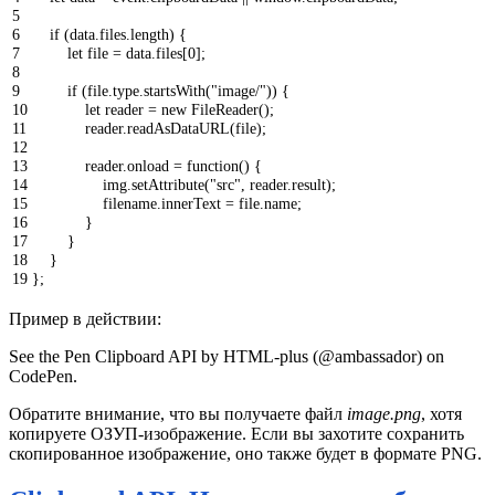
5
6
if
(
data
.
files
.
length
)
{
7
let
file
=
data
.
files
[
0
]
;
8
9
if
(
file
.
type
.
startsWith
(
"image/"
)
)
{
10
let
reader
=
new
FileReader
(
)
;
11
reader
.
readAsDataURL
(
file
)
;
12
13
reader
.
onload
=
function
(
)
{
14
img
.
setAttribute
(
"src"
,
reader
.
result
)
;
15
filename
.
innerText
=
file
.
name
;
16
}
17
}
18
}
19
}
;
Пример в действии:
See the Pen Clipboard API by HTML-plus (@ambassador) on
CodePen.
Обратите внимание, что вы получаете файл
image.png
, хотя
копируете ОЗУП-изображение. Если вы захотите сохранить
скопированное изображение, оно также будет в формате PNG.