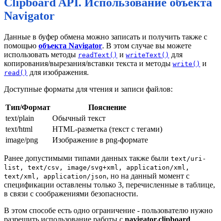
Clipboard API. Использование объекта
Navigator
Данные в буфер обмена можно записать и получить также с
помощью
объекта Navigator
. В этом случае вы можете
использовать методы
и
для
readText()
writeText()
копирования/вырезания/вставки текста и методы
и
write()
для изображения.
read()
Доступные форматы для чтения и записи файлов:
Тип/Формат
Пояснение
text/plain
Обычный текст
text/html
HTML-разметка (текст с тегами)
image/png
Изображение в png-формате
Ранее допустимыми типами данных также были
text/uri-
list, text/csv, image/svg+xml, application/xml,
, но на данный момент с
text/xml, application/json
спецификации оставлены только 3, перечисленные в таблице,
в связи с соображениями безопасности.
В этом способе есть одно ограничение - пользователю нужно
разрешить использование работы с
navigator.clipboard
.