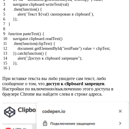
3
navigator
.
clipboard
.
writeText
(
val
)
4
.
then
(
function
(
)
{
5
alert
(
`Текст ${val} скопирован в clipboard`
)
;
6
}
)
;
7
}
8
9
function
pasteText
(
)
{
10
navigator
.
clipboard
.
readText
(
)
11
.
then
(
function
(
clipText
)
{
12
document
.
getElementById
(
"textPaste"
)
.
value
=
clipText
;
13
}
)
.
catch
(
function
(
)
{
14
alert
(
"Доступ к clipboard запрещен"
)
;
15
}
)
;
16
}
При вставке текста вы либо увидите сам текст, либо
сообщение о том, что
доступ к clipboard запрещен
.
Настройки по включению/выключению этого доступа в
браузере Chrome вы найдете слева в строке адреса.