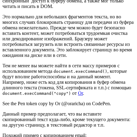
синхронный доступ к буферу обмена, а также мог только
читать и писать в DOM.
Это нормально для небольших фрагментов текста, но во
многих случаях блокировать страницу для передачи из буфера
обмена нежелательно. Прежде чем можно будет безопасно
вставить контент, может потребоваться трудоемкая очистка
или декодирование изображений. Браузеру может
потребоваться загрузить или встроить связанные ресурсы из
вставленного документа. Это заблокирует страницу во время
ожидания на диске или в сети.
Тем не менее вы можете найти в сети массу примеров с
использованием метода
, которые
document.execCommand()
будут вполне работоспособны и на данный момент.
Например, ниже есть код для копирования в буфер обмена
длинного текста (токена, SSL-сертификата и т.п.) с помощью
от
Or
.
document.execCommand("copy")
See the Pen token copy by Or (@oraricha) on CodePen.
Данный пример предполагает, что вы вставите
скопированный текст куда-либо, кроме текущего документа:
на другую страницу, в текстовый редактор и т.п.
Похожий пример с копированием email: