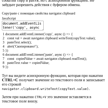
событий
и
, но с асинхронной функцией. Не
copy
paste
забудьте разрешить действия с буфером обмена.
Copy/paste с помощью свойства navigator.clipboard
JavaScript
1
document
.
addEventListener
(
'copy'
,
async
(
)
=
>
{
2
const
val
=
await
navigator
.
clipboard
.
writeText
(
copyText
.
value
)
;
3
pasteText
.
select
(
)
;
4
alert
(
'Скопировано!'
)
;
5
}
)
6
document
.
addEventListener
(
'paste'
,
async
(
)
=
>
{
7
const
copiedValue
=
await
navigator
.
clipboard
.
readText
(
)
;
8
pasteText
.
value
=
copiedValue
;
9
}
)
Тут вы видите асинхронную функцию, которая при нажатии
CTRL+C
получает значение из текстового поля и записывает
его строкой
.
navigator.clipboard.writeText(copyText.value)
Затем при нажатии
это значение вставляется в
CTRL+V
текстовое поле внизу.