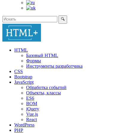
🔍
HTML
Базовый HTML
Формы
Инструменты разработчика
CSS
Bootstrap
JavaScript
Обработка событий
Объекты, классы
ES6
BOM
jQuery
Vue.js
React
WordPress
PHP