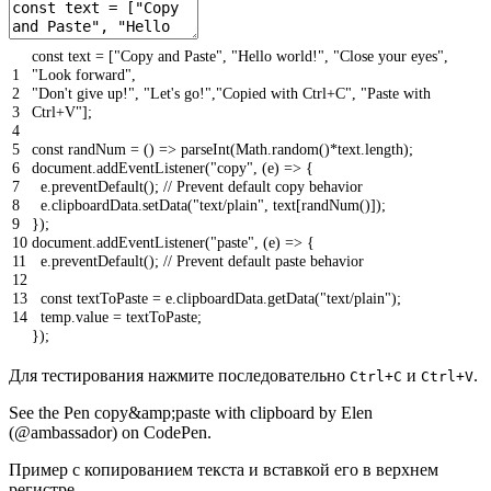
const
text
=
[
"Copy and Paste"
,
"Hello world!"
,
"Close your eyes"
,
1
"Look forward"
,
2
"Don't give up!"
,
"Let's go!"
,
"Copied with Ctrl+C"
,
"Paste with
3
Ctrl+V"
]
;
4
5
const
randNum
=
(
)
=
>
parseInt
(
Math
.
random
(
)
*
text
.
length
)
;
6
document
.
addEventListener
(
"copy"
,
(
e
)
=
>
{
7
e
.
preventDefault
(
)
;
// Prevent default copy behavior
8
e
.
clipboardData
.
setData
(
"text/plain"
,
text
[
randNum
(
)
]
)
;
9
}
)
;
10
document
.
addEventListener
(
"paste"
,
(
e
)
=
>
{
11
e
.
preventDefault
(
)
;
// Prevent default paste behavior
12
13
const
textToPaste
=
e
.
clipboardData
.
getData
(
"text/plain"
)
;
14
temp
.
value
=
textToPaste
;
}
)
;
Для тестирования нажмите последовательно
и
.
Ctrl+C
Ctrl+V
See the Pen copy&amp;paste with clipboard by Elen
(@ambassador) on CodePen.
Пример с копированием текста и вставкой его в верхнем
регистре.