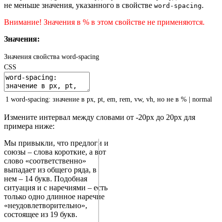
не меньше значения, указанного в свойстве
.
word-spacing
Внимание! Значения в % в этом свойстве не применяются.
Значения:
Значения свойства word-spacing
CSS
1
word-spacing
:
значение
в
px,
pt,
em,
rem,
vw,
vh,
но
не
в
%
|
normal
Измените интервал между словами от -20px до 20px для
примера ниже:
Мы привыкли, что предлоги и
союзы – слова короткие, а вот
слово «соответственно»
выпадает из общего ряда, в
нем – 14 букв. Подобная
ситуация и с наречиями – есть
только одно длинное наречие
«неудовлетворительно»,
состоящее из 19 букв.