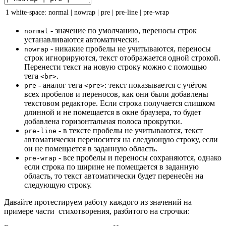
1
white-space
:
normal
|
nowrap
|
pre
|
pre-line
|
pre-wrap
- значение по умолчанию, переносы строк
normal
устанавливаются автоматически.
- никакие пробелы не учитываются, переносы
nowrap
строк игнорируются, текст отображается одной строкой.
Перенести текст на новую строку можно с помощью
тега
.
<br>
- аналог тега
: текст показывается с учётом
pre
<pre>
всех пробелов и переносов, как они были добавлены
текстовом редакторе. Если строка получается слишком
длинной и не помещается в окне браузера, то будет
добавлена горизонтальная полоса прокрутки.
- в тексте пробелы не учитываются, текст
pre-line
автоматически переносится на следующую строку, если
он не помещается в заданную область.
- все пробелы и переносы сохраняются, однако
pre-wrap
если строка по ширине не помещается в заданную
область, то текст автоматически будет перенесён на
следующую строку.
Давайте протестируем работу каждого из значений на
примере части стихотворения, разбитого на строчки: