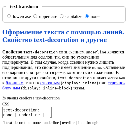
text-transform
lowercase
uppercase
capitalize
none
Оформление текста с помощью линий.
Свойство text-decoration и другие
Свойство
со значением
является
text-decoration
underline
обязательным для ссылок, т.к. они по умолчанию
подчеркнуты. В том случае, когда ссылки нужно лишить
подчеркивания, это свойство имеет значение
. Остальные
none
его варианты встречаются реже, хотя знать их тоже надо. В
отличие от других свойств,
применяется как
text-decoration
к
блочным
, так и к
строчным
(
) или
строчно-
display: inline
блочным
(
) тегам.
display: inline-block
Значения свойства text-decoration
CSS
1
text-decoration
:
none
|
underline
|
overline
|
line-through