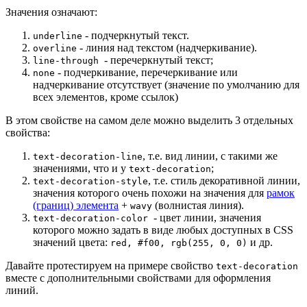
Значения означают:
- подчеркнутый текст.
underline
- линия над текстом (надчеркивание).
overline
- перечеркнутый текст;
line-through
- подчеркивание, перечеркивание или
none
надчеркивание отсутствует (значение по умолчанию для
всех элементов, кроме ссылок)
В этом свойстве на самом деле можно выделить 3 отдельных
свойства:
, т.е. вид линии, с такими же
text-decoration-line
значениями, что и у
;
text-decoration
, т.е. стиль декоративной линии,
text-decoration-style
значения которого очень похожи на значения для
рамок
(границ) элемента
+
(волнистая линия).
wavy
- цвет линии, значения
text-decoration-color
которого можно задать в виде любых доступных в CSS
значений цвета:
и др.
red, #f00, rgb(255, 0, 0)
Давайте протестируем на примере свойство
text-decoration
вместе с дополнительными свойствами для оформления
линий.