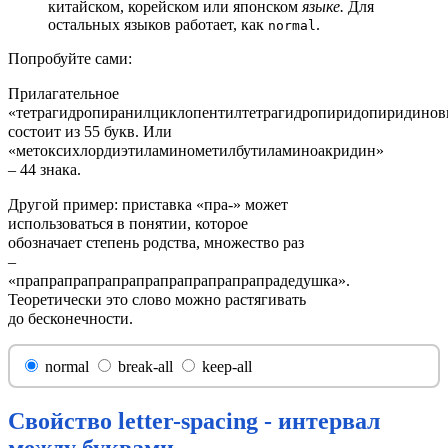
китайском, корейском или японском
языке.
Для
остальных языков работает, как
.
normal
Попробуйте сами:
Прилагательное
«тетрагидропиранилциклопентилтетрагидропиридопиридинов
состоит из 55 букв. Или
«метоксихлордиэтиламинометилбутиламиноакридин»
– 44 знака.
Другой пример: приставка «пра-» может
использоваться в понятии, которое
обозначает степень родства, множество раз
–
«прапрапрапрапрапрапрапрапрапрапрадедушка».
Теоретически это слово можно растягивать
до бесконечности.
normal
break-all
keep-all
Свойство letter-spacing - интервал