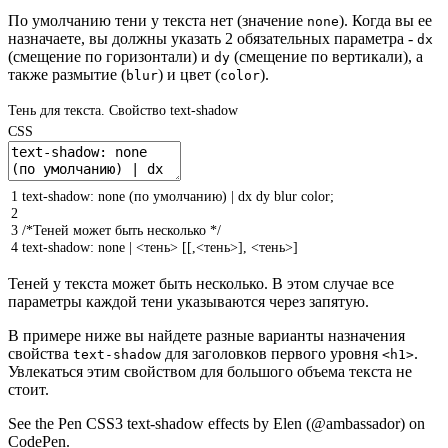
По умолчанию тени у текста нет (значение
). Когда вы ее
none
назначаете, вы должны указать 2 обязательных параметра -
dx
(смещение по горизонтали) и
(смещение по вертикали), а
dy
также размытие (
) и цвет (
).
blur
color
Тень для текста. Свойство text-shadow
CSS
1
text-shadow
:
none
(
по
умолчанию
)
|
dx
dy
blur
color
;
2
3
/*Теней может быть несколько */
4
text-shadow
:
none
|
<тень>
[[,<тень>],
<тень>
]
Теней у текста может быть несколько. В этом случае все
параметры каждой тени указываются через запятую.
В примере ниже вы найдете разные варианты назначения
свойства
для заголовков первого уровня
.
text-shadow
<h1>
Увлекаться этим свойством для большого объема текста не
стоит.
See the Pen CSS3 text-shadow effects by Elen (@ambassador) on
CodePen.