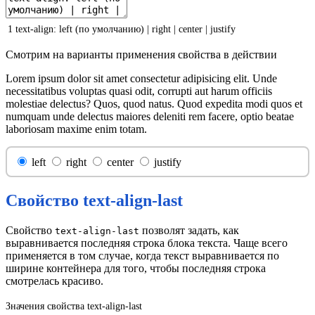
1
text-align
:
left
(
по
умолчанию
)
|
right
|
center
|
justify
Смотрим на варианты применения свойства в действии
Lorem ipsum dolor sit amet consectetur adipisicing elit. Unde
necessitatibus voluptas quasi odit, corrupti aut harum officiis
molestiae delectus? Quos, quod natus. Quod expedita modi quos et
numquam unde delectus maiores deleniti rem facere, optio beatae
laboriosam maxime enim totam.
left
right
center
justify
Свойство text-align-last
Свойство
позволят задать, как
text-align-last
выравнивается последняя строка блока текста. Чаще всего
применяется в том случае, когда текст выравнивается по
ширине контейнера для того, чтобы последняя строка
смотрелась красиво.
Значения свойства text-align-last