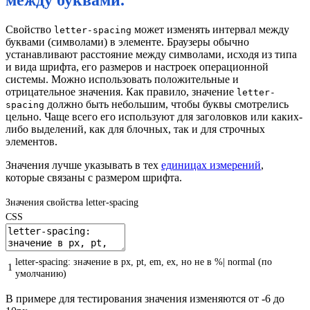
между буквами.
Свойство
может изменять интервал между
letter-spacing
буквами (символами) в элементе. Браузеры обычно
устанавливают расстояние между символами, исходя из типа
и вида шрифта, его размеров и настроек операционной
системы. Можно использовать положительные и
отрицательное значения. Как правило, значение
letter-
должно быть небольшим, чтобы буквы смотрелись
spacing
цельно. Чаще всего его используют для заголовков или каких-
либо выделений, как для блочных, так и для строчных
элементов.
Значения лучше указывать в тех
единицах измерений
,
которые связаны с размером шрифта.
Значения свойства letter-spacing
CSS
letter-spacing
:
значение
в
px,
pt,
em,
ex,
но
не
в
%|
normal
(
по
1
умолчанию
)
В примере для тестирования значения изменяются от -6 до