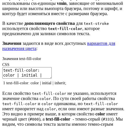
использованы css-единицы
vmin
, зависящие от минимальной
ширины или высоты вьюпорта браузера, поэтому и шрифт, и
контур будет изменяться вместе с размерами браузера.
В качестве
дополняющего свойства
для
text-stroke
используется свойство
, которое
text-fill-color
предназначено для заливки символов текста.
Значения
задаются в виде всех доступных
вариантов для
назначения цвета
:
Значения text-fill-color
CSS
1
text-fill-color
:
color
|
initial
|
inherit
;
Если свойство
не указано, используется
text-fill-color
значение свойства
. По сути своей работы свойства
color
и
одинаковы, но
text-fill-color
color
text-fill-color
имеет приоритет над
, если они имеют разные значения.
color
Это видно в примере выше, в которм свойство
color
имеет
черный цвет (
), а
text-fill-color
- темно-серый (
). Мы
#000
#333
видим, что символы текста залиты именно темно-серым