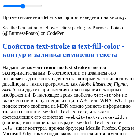
Пример изменения letter-spacing при наведении на кнопку:
See the Pen button on :hover letter-spacing by Burmese Potato
(@BurmesePotato) on CodePen.
Свойства text-stroke и text-fill-color -
контур и заливка символов текста
На данный момент
свойство text-stroke
является
экспериментальным. В соответствии с названием оно
позволяет задать контур для текста, который часто используют
дизайнеры в таких программах, как
Adobe Illustrator, Figma,
Sketch
или других приложениях для создания векторных
изображений. В настоящее время свойство
не
text-stroke
включено ни в одну спецификацию W3C или WHATWG. При
поиске этого свойства на MDN можно увидеть информацию
только о свойстве
, а также о
-webkit-text-stroke
составляющих его свойствах
-webkit-text-stroke-width
(ширина, или толщина контура) и
-webkit-text-stroke-
(цвет контура), причем браузеры Mozilla Firefox, Opera и
color
Microsoft Edge также поддерживают это свойство именно с