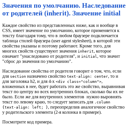
Значения по умолчанию. Наследование
от родителей (inherit). Значение initial
Каждое свойство из представленных ниже, как и вообще в
CSS, имеет значение по умолчанию, которое применяется к
тексту благодаря тому, что в любом браузере подключается
таблица стилей браузера (user agent stylesheet), в которой эти
свойства указаны и поэтому работают. Кроме того, для
многих свойств существуют значения
, которое
inherit
означает "унаследовано от родителя", и
, что значит
initial
"сброс до значения по умолчанию".
Наследование свойства от родителя говорит о том, что, если
для
назначено свойство
, то и
section
text-align: center
для заголовка h2, и для 4-х
,
<div class="column">
вложенных в нее, будет работать это же свойство, выравнивая
текст по центру во всех внутренних блоках, сколько бы их не
было. Если же для внутренних элементов нужно выровнять
текст по левому краю, то следует записать для
.column
, переопределив аналогичное свойство
{text-align: left; }
у родительского элемента (2-я колонка в примере).
Посмотрите код примера.