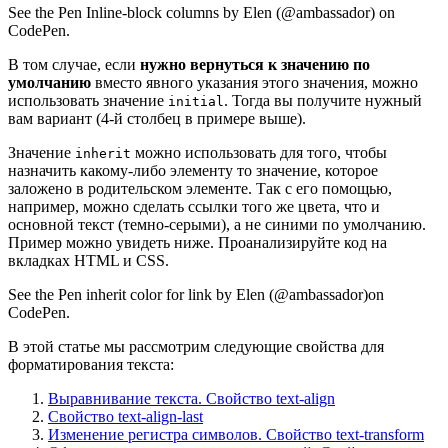
See the Pen Inline-block columns by Elen (@ambassador) on
CodePen.
В том случае, если
нужно вернуться к значению по
умолчанию
вместо явного указания этого значения, можно
использовать значение
. Тогда вы получите нужный
initial
вам вариант (4-й столбец в примере выше).
Значение
можно использовать для того, чтобы
inherit
назначить какому-либо элементу то значение, которое
заложено в родительском элементе. Так с его помощью,
например, можно сделать ссылки того же цвета, что и
основной текст (темно-серыми), а не синими по умолчанию.
Пример можно увидеть ниже. Проанализируйте код на
вкладках HTML и CSS.
See the Pen inherit color for link by Elen (@ambassador)on
CodePen.
В этой статье мы рассмотрим следующие свойства для
форматирования текста:
Выравнивание текста. Свойство text-align
Свойство text-align-last
Изменение регистра символов. Свойство text-transform