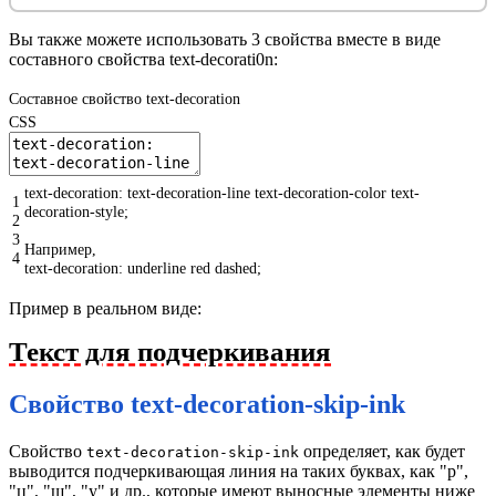
Вы также можете использовать 3 свойства вместе в виде
составного свойства text-decorati0n:
Составное свойство text-decoration
CSS
text-decoration
:
text-decoration-line
text-decoration-color
text-
1
decoration-style
;
2
3
Например,
4
text-decoration
:
underline
red
dashed
;
Пример в реальном виде:
Текст для подчеркивания
Свойство text-decoration-skip-ink
Свойство
определяет, как будет
text-decoration-skip-ink
выводится подчеркивающая линия на таких буквах, как "р",
"ц", "щ", "у" и др., которые имеют выносные элементы ниже