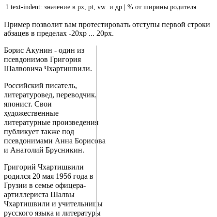
1
text-indent
:
значение
в
px,
pt,
vw
и
др.|
%
от
ширины
родителя
Пример позволит вам протестировать отступы первой строки
абзацев в пределах -20xp ... 20px.
Борис Акунин - один из
псевдонимов Григория
Шалвовича Чхартишвили.
Российский писатель,
литературовед, переводчик,
японист. Свои
художественные
литературные произведения
публикует также под
псевдонимами Анна Борисова
и Анатолий Брусникин.
Григорий Чхартишвили
родился 20 мая 1956 года в
Грузии в семье офицера-
артиллериста Шалвы
Чхартишвили и учительницы
русского языка и литературы