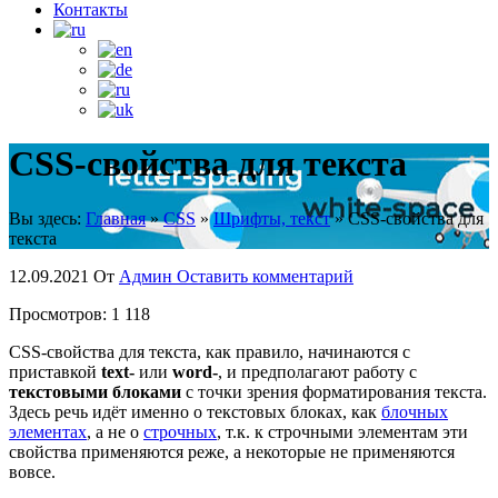
Контакты
CSS-свойства для текста
Вы здесь:
Главная
»
CSS
»
Шрифты, текст
»
CSS-свойства для
текста
12.09.2021
От
Админ
Оставить комментарий
Просмотров:
1 118
CSS-свойства для текста, как правило, начинаются с
приставкой
text-
или
word-
, и предполагают работу с
текстовыми блоками
с точки зрения форматирования текста.
Здесь речь идёт именно о текстовых блоках, как
блочных
элементах
, а не о
строчных
, т.к. к строчными элементам эти
свойства применяются реже, а некоторые не применяются
вовсе.