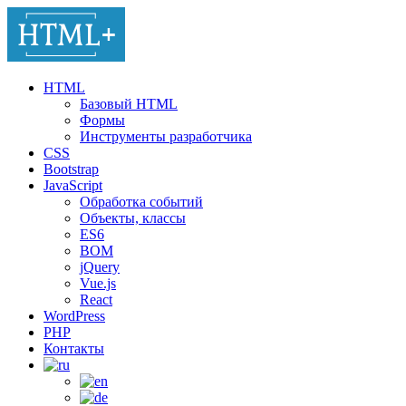
HTML
Базовый HTML
Формы
Инструменты разработчика
CSS
Bootstrap
JavaScript
Обработка событий
Объекты, классы
ES6
BOM
jQuery
Vue.js
React
WordPress
PHP
Контакты