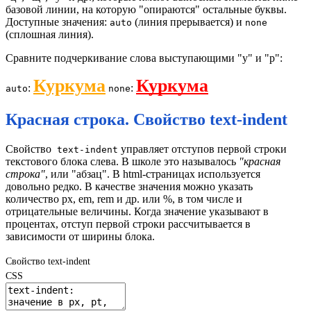
базовой линии, на которую "опираются" остальные буквы.
Доступные значения:
(линия прерывается) и
auto
none
(сплошная линия).
Сравните подчеркивание слова выступающими "у" и "р":
Куркума
Куркума
:
:
auto
none
Красная строка. Свойство text-indent
Свойство
управляет отступов первой строки
text-indent
текстового блока слева. В школе это называлось
"красная
строка"
, или "абзац". В html-страницах используется
довольно редко. В качестве значения можно указать
количество px, em, rem и др. или %, в том числе и
отрицательные величины. Когда значение указывают в
процентах, отступ первой строки рассчитывается в
зависимости от ширины блока.
Свойство text-indent
CSS