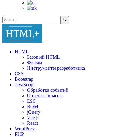
🔍
HTML
Базовый HTML
Формы
Инструменты разработчика
CSS
Bootstrap
JavaScript
Обработка событий
Объекты, классы
ES6
BOM
jQuery
Vue.js
React
WordPress
PHP