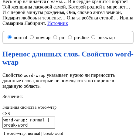
Весь мир начинается с мамы… И в сердце хранится портрет
Той женщины ласковой самой, Которой родней в мире нет…
И с первой минуты рожденья, Она, словно ангел земной,
Подарит любовь и терпенье… Она за ребёнка стеной… Ирина
Самарина-Лабиринт.
Источник
normal
nowrap
pre
pre-line
pre-wrap
Перенос длинных слов. Свойство word-
wrap
Свойство
указывает, нужно ли переносить
word-wrap
длинные слова, которые не помещаются по ширине в
заданную область.
Значения:
Значения свойства word-wrap
CSS
1
word-wrap
:
normal
|
break-word