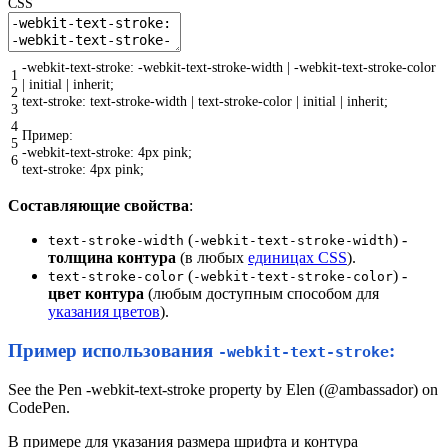
CSS
-webkit-text-stroke
:
-webkit-text-stroke-width
|
-webkit-text-stroke-color
1
|
initial
|
inherit
;
2
text-stroke
:
text-stroke-width
|
text-stroke-color
|
initial
|
inherit
;
3
4
Пример
:
5
-webkit-text-stroke
:
4px
pink
;
6
text-stroke
:
4px
pink
;
Составляющие свойства
:
(
) -
text-stroke-width
-webkit-text-stroke-width
толщина контура
(в любых
единицах CSS
).
(
) -
text-stroke-color
-webkit-text-stroke-color
цвет контура
(любым доступным способом для
указания цветов
).
Пример использования
:
-webkit-text-stroke
See the Pen -webkit-text-stroke property by Elen (@ambassador) on
CodePen.
В примере для указания размера шрифта и контура