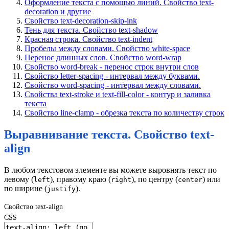
Оформление текста с помощью линий. Свойство text-
decoration и другие
Свойство text-decoration-skip-ink
Тень для текста. Свойство text-shadow
Красная строка. Свойство text-indent
Пробелы между словами. Свойство white-space
Перенос длинных слов. Свойство word-wrap
Свойство word-break - перенос строк внутри слов
Свойство letter-spacing - интервал между буквами.
Свойство word-spacing - интервал между словами.
Свойства text-stroke и text-fill-color - контур и заливка
текста
Свойство line-clamp - обрезка текста по количеству строк
Выравнивание текста. Свойство text-
align
В любом текстовом элементе вы можете выровнять текст по
левому (
), правому краю (
), по центру (
) или
left
right
center
по ширине (
).
justify
Свойство text-align
CSS