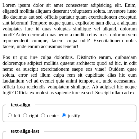
Lorem ipsum dolor sit amet consectetur adipisicing elit. Enim,
eligendi mollitia aliquam deserunt voluptatem soluta, inventore iusto
illo ducimus aut sed officiis pariatur quam exercitationem excepturi
sint laborum! Tempore neque quam, explicabo nam dicta, a aliquam
voluptates iure id quas voluptas similique vel aliquid, dolorum
modi? Autem error ab quas nemo a mollitia eius in est dolorum vero
reprehenderit cumque, facere culpa odit? Exercitationem nobis
facere, unde earum accusamus tenetur!
Eos ut quo iure culpa doloribus. Distinctio earum, quibusdam
doloremque adipisci mollitia quaerat architecto quod ad hic, in odit
nemo ea suscipit exercitationem saepe eos vitae! Quidem quae
soluta, error sed illum culpa rem sit cupiditate alias hic eum
laudantium vel ad eveniet quia animi tempora at, unde accusamus,
officia ipsa reiciendis voluptatem similique. Ab adipisci hic neque
fugit? Officia ex molestias sapiente iure ea sed. Suscipit ullam ad ex.
text-align
left
right
center
justify
text-align-last