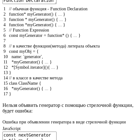
1
// обычная функция - Function Declaration
2
function
*
myGenerator
(
)
{
.
.
.
}
3
function
*
myGenerator
(
)
{
.
.
.
}
4
function
*
myGenerator
(
)
{
.
.
.
}
5
// Function Expression
6
const
myGenerator
=
function
*
(
)
{
.
.
.
}
7
8
// в качестве функции(метода) литерала объекта
9
const
myObj
=
{
10
name
:
'generator'
,
11
*
myGenerator
(
)
{
.
.
.
}
12
*
[
Symbol
.
iterator
]
(
)
{
.
.
.
}
13
}
14
// в классе в качестве метода
15
class
ClassName
{
16
*
myGenerator
(
)
{
.
.
.
}
17
}
Нельзя объявить генератор с помощью стрелочной функции,
будет ошибка:
Ошибка при объявлении генератора в виде стрелочной функции
JavaScript