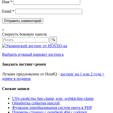
Имя
*
Email
*
»
Свернуть боковую панель
🔍
Выбрать нужный вариант хостинга
Заказать хостинг+домен
Лучшее предложение от HostIQ -
хостинг на 1 или 2 года +
домен в подарок
Свежие записи
CSS-свойство line-clamp, или -webkit-line-clamp
Обработка события onscroll
Функции преобразования систем цвета в PHP
Примеры страниц с ошибкой 404 с codepen