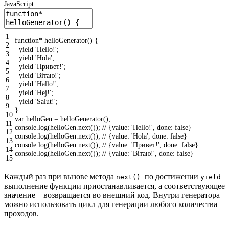
JavaScript
1
function
*
helloGenerator
(
)
{
2
yield
'Hello!'
;
3
yield
'Hola'
;
4
yield
'Привет!'
;
5
yield
'Вiтаю!'
;
6
yield
'Hallo!'
;
7
yield
'Hej!'
;
8
yield
'Salut!'
;
9
}
10
var
helloGen
=
helloGenerator
(
)
;
11
console
.
log
(
helloGen
.
next
(
)
)
;
// {value: 'Hello!', done: false}
12
console
.
log
(
helloGen
.
next
(
)
)
;
// {value: 'Hola', done: false}
13
console
.
log
(
helloGen
.
next
(
)
)
;
// {value: 'Привет!', done: false}
14
console
.
log
(
helloGen
.
next
(
)
)
;
// {value: 'Вiтаю!', done: false}
15
Каждый раз при вызове метода
по достижении
next()
yield
выполнение функции приостанавливается, а соответствующее
значение – возвращается во внешний код. Внутри генератора
можно использовать цикл для генерации любого количества
проходов.