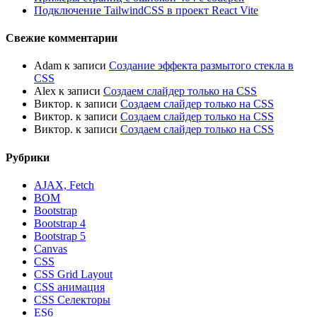
Подключение TailwindCSS в проект React Vite
Свежие комментарии
Adam
к записи
Создание эффекта размытого стекла в
CSS
Alex
к записи
Создаем слайдер только на CSS
Виктор.
к записи
Создаем слайдер только на CSS
Виктор.
к записи
Создаем слайдер только на CSS
Виктор.
к записи
Создаем слайдер только на CSS
Рубрики
AJAX, Fetch
BOM
Bootstrap
Bootstrap 4
Bootstrap 5
Canvas
CSS
CSS Grid Layout
CSS анимация
CSS Селекторы
ES6