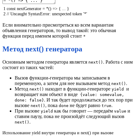
1
const
nextGenerator
=
*
(
)
=
>
{
.
.
.
}
2
// Uncaught SyntaxError: unexpected token '*'
Если внимательно присмотреться ко всем вариантам
объявления генераторов, то вывод такой: это обычная
функция перед именем которой стоит
*
Метод next() генератора
Основным методом генератора является
. Работа с ним
next()
состоит из таких частей:
Вызов функции-генератора мы записываем в
переменную, а затем для нее вызываем метод
.
next()
Метод
находит в функции-генераторе
и
next()
yield
возвращает нам объект в виде
{value: somevalue,
. И так будет продолжаться до тех пор при
done: false}
вызове
, пока
не будет равно
.
next()
done
true
При вызове
как бы говорит — передаём
и
yield
value
ставим паузу, пока не произойдёт следующий вызов
.
next()
Использование yield внутри генератора и next() при вызове