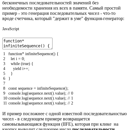
бесконечных последовательностей значений без
необходимости хранения их всех в памяти. Самый простой
пример - это генерация последовательных чисел - что-то
вроде счетчика, который "держит в уме" функция-генератор:
JavaScript
1
function
*
infiniteSequence
(
)
{
2
let
i
=
0
;
3
while
(
true
)
{
4
yield
i
++
;
5
}
6
}
7
8
const
sequence
=
infiniteSequence
(
)
;
9
console
.
log
(
sequence
.
next
(
)
.
value
)
;
// 0
10
console
.
log
(
sequence
.
next
(
)
.
value
)
;
// 1
11
console
.
log
(
sequence
.
next
(
)
.
value
)
;
// 2
И пример посложнее с одной известной последовательностью
чисел - в следующем примере возвращается
самовызывающаяся функция (IIFE), которая при клике на
кнопку выводит следующее число
последовательности