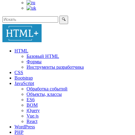
🔍
HTML
Базовый HTML
Формы
Инструменты разработчика
CSS
Bootstrap
JavaScript
Обработка событий
Объекты, классы
ES6
BOM
jQuery
Vue.js
React
WordPress
PHP