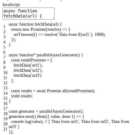
JavaScript
async
function
fetchData
(
url
)
{
1
return
new
Promise
(
(
resolve
)
=
>
{
2
setTimeout
(
(
)
=
>
resolve
(
`Data from ${url}`
)
,
1000
)
;
3
}
)
;
4
}
5
6
async
function
*
parallelAsyncGenerator
(
)
{
7
const
resultPromises
=
[
8
fetchData
(
'url1'
)
,
9
fetchData
(
'url2'
)
,
10
fetchData
(
'url3'
)
11
]
;
12
13
const
results
=
await
Promise
.
all
(
resultPromises
)
;
14
yield
results
;
15
}
16
17
const
generator
=
parallelAsyncGenerator
(
)
;
18
generator
.
next
(
)
.
then
(
(
{
value
,
done
}
)
=
>
{
19
console
.
log
(
value
)
;
// [ 'Data from url1', 'Data from url2', 'Data from
20
url3' ]
21
}
)
;