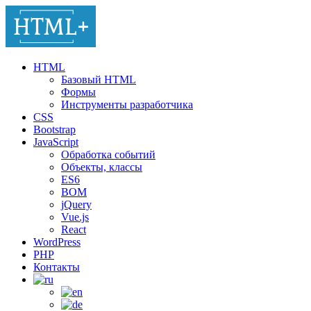
HTML
Базовый HTML
Формы
Инструменты разработчика
CSS
Bootstrap
JavaScript
Обработка событий
Объекты, классы
ES6
BOM
jQuery
Vue.js
React
WordPress
PHP
Контакты