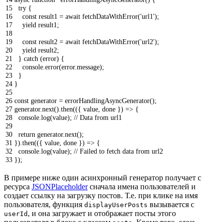
15
try
{
16
const
result1
=
await
fetchDataWithError
(
'url1'
)
;
17
yield
result1
;
18
19
const
result2
=
await
fetchDataWithError
(
'url2'
)
;
20
yield
result2
;
21
}
catch
(
error
)
{
22
console
.
error
(
error
.
message
)
;
23
}
24
}
25
26
const
generator
=
errorHandlingAsyncGenerator
(
)
;
27
generator
.
next
(
)
.
then
(
(
{
value
,
done
}
)
=
>
{
28
console
.
log
(
value
)
;
// Data from url1
29
30
return
generator
.
next
(
)
;
31
}
)
.
then
(
(
{
value
,
done
}
)
=
>
{
32
console
.
log
(
value
)
;
// Failed to fetch data from url2
33
}
)
;
В примере ниже один асинхронный генератор получает с
ресурса
JSONPlaceholder
сначала имена пользователей и
создает ссылку на загрузку постов. Т.е. при клике на имя
пользователя, функция
вызывается с
displayUserPosts
, и она загружает и отображает посты этого
userId