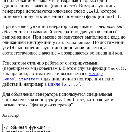
использованием знака
и возвращают только одно-
*
единственное значение (или ничего). Внутри функции-
генератора используется ключевое слово
, которое
yield
позволяет получать значения с помощью функции
.
next()
При вызове функции-генератор возвращается
специальный
объект
, так называемый «генератор», для управления её
выполнением. При вызове он запускает выполнение кода до
ближайшей инструкции
. По достижении
yield <значение>
выполнение функции приостанавливается, а
yield
соответствующее значение – возвращается во внешний код.
Генераторы отлично работают с итерируемыми
(перебираемыми) объектами. В этом случае функция
,
next()
как правило, автоматически вызывается в
методе
для цикличного повторения неких
Symbol.iterator()
действий, например в
цикле
.
for...of
Для объявления генератора используется специальная
синтаксическая конструкция:
, которая так и
function*
называется - "функция-генератор".
JavaScript