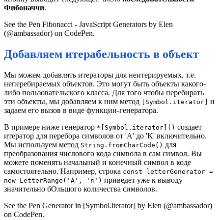
Фибоначчи
.
See the Pen Fibonacci - JavaScript Generators by Elen
(@ambassador) on CodePen.
Добавляем итерабельность в объект
Мы можем добавлять итераторы для неитерируемых, т.е.
неперебираемых объектов. Это могут быть объекты какого-
либо пользовательского класса. Для того чтобы перебирать
эти объекты, мы добавляем к ним метод
и
[Symbol.iterator]
задаем его вызов в виде функции-генератора.
В примере ниже генератор
создает
*[Symbol.iterator]()
итератор для перебора символов от 'A' до 'K' включительно.
Мы используем метод
для
String.fromCharCode()
преобразования числового кода символа в сам символ. Вы
можете поменять начальный и конечный символ в коде
самостоятельно. Например, строка
const letterGenerator =
приведет уже к выводу
new LetterRange('A', 'я')
значительно бОльшого количества символов.
See the Pen Generator in [Symbol.iterator] by Elen (@ambassador)
on CodePen.