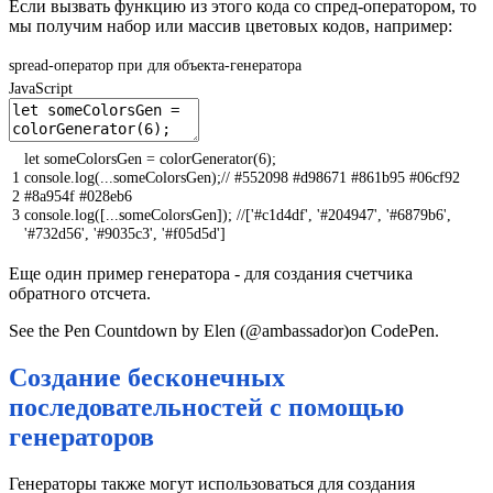
Если вызвать функцию из этого кода со спред-оператором, то
мы получим набор или массив цветовых кодов, например:
spread-оператор при для объекта-генератора
JavaScript
let
someColorsGen
=
colorGenerator
(
6
)
;
1
console
.
log
(
.
.
.
someColorsGen
)
;
// #552098 #d98671 #861b95 #06cf92
2
#8a954f #028eb6
3
console
.
log
(
[
.
.
.
someColorsGen
]
)
;
//['#c1d4df', '#204947', '#6879b6',
'#732d56', '#9035c3', '#f05d5d']
Еще один пример генератора - для создания счетчика
обратного отсчета.
See the Pen Countdown by Elen (@ambassador)on CodePen.
Создание бесконечных
последовательностей с помощью
генераторов
Генераторы также могут использоваться для создания