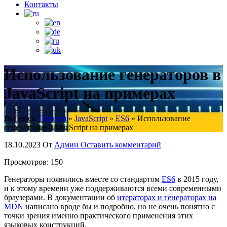
Контакты
Использование генераторов в
JavaScript на примерах
Вы здесь:
Главная
»
JavaScript
»
ES6
»
Использование
генераторов в JavaScript на примерах
18.10.2023
От
Админ
Оставить комментарий
Просмотров:
150
Генераторы появились вместе со стандартом
ES6
в 2015 году,
и к этому времени уже поддерживаются всеми современными
браузерами. В документации об
итераторах и генераторах на
MDN
написано вроде бы и подробно, но не очень понятно с
точки зрения именно практического применения этих
языковых конструкций.