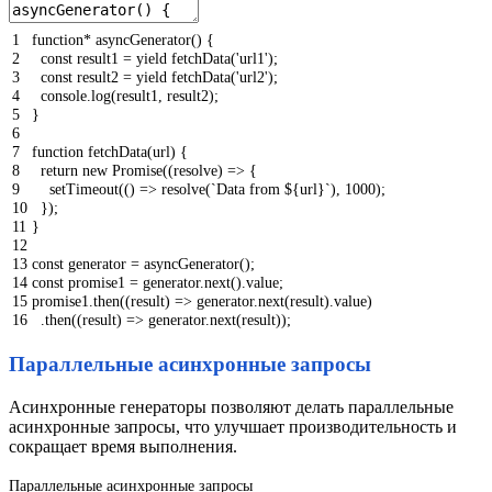
1
function
*
asyncGenerator
(
)
{
2
const
result1
=
yield
fetchData
(
'url1'
)
;
3
const
result2
=
yield
fetchData
(
'url2'
)
;
4
console
.
log
(
result1
,
result2
)
;
5
}
6
7
function
fetchData
(
url
)
{
8
return
new
Promise
(
(
resolve
)
=
>
{
9
setTimeout
(
(
)
=
>
resolve
(
`Data from ${url}`
)
,
1000
)
;
10
}
)
;
11
}
12
13
const
generator
=
asyncGenerator
(
)
;
14
const
promise1
=
generator
.
next
(
)
.
value
;
15
promise1
.
then
(
(
result
)
=
>
generator
.
next
(
result
)
.
value
)
16
.
then
(
(
result
)
=
>
generator
.
next
(
result
)
)
;
Параллельные асинхронные запросы
Асинхронные генераторы позволяют делать параллельные
асинхронные запросы, что улучшает производительность и
сокращает время выполнения.
Параллельные асинхронные запросы