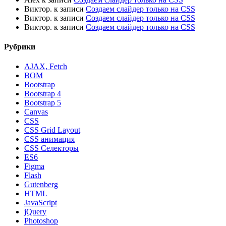
Виктор.
к записи
Создаем слайдер только на CSS
Виктор.
к записи
Создаем слайдер только на CSS
Виктор.
к записи
Создаем слайдер только на CSS
Рубрики
AJAX, Fetch
BOM
Bootstrap
Bootstrap 4
Bootstrap 5
Canvas
CSS
CSS Grid Layout
CSS анимация
CSS Селекторы
ES6
Figma
Flash
Gutenberg
HTML
JavaScript
jQuery
Photoshop