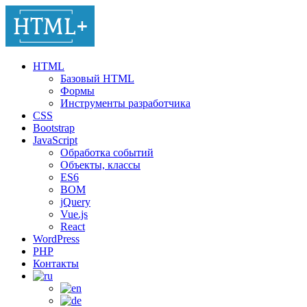
HTML
Базовый HTML
Формы
Инструменты разработчика
CSS
Bootstrap
JavaScript
Обработка событий
Объекты, классы
ES6
BOM
jQuery
Vue.js
React
WordPress
PHP
Контакты