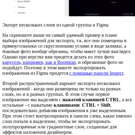
Экпорт нескольких слоев из одной группы в Figma
На скриншоте выше не самый удачный пример в плане
выбора изображений для экспорта, т.к. все они помещены в
прямоугольники со скругленными углами в виде заливки, а
боковые фото вообще обрезаны, чтобы макет лучше выглядел.
Однако при верстке вам придется делать из этих фото
карусель, например, как в Bootstrap
, и обрезанные фото не
подойдут. Поэтому в этом макете экспортировать
изображения из Figma придется
с помощью панели Inspect
.
Второй распространенный вариант экспорта нескольких
изображений - когда они размещены не только на разных
слоях, но и в разных группах. В этом случае первое
изображение мы выделяем с
нажатой клавишей CTRL
, а все
остальные - с нажатыми
клавишами
CTRL + Shift
,
последовательно добавляя изображения к уже выделенным.
При этом стоит контролировать в панели слева, какие именно
слои попали в выделение, чтобы не экспортировать
полупрозрачные или градиентные слои, созданные для
эффектов наложения дизайнером.