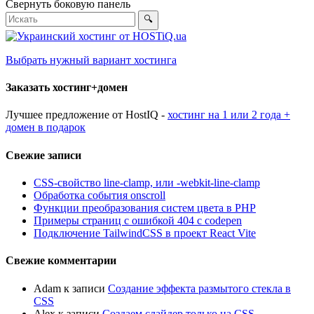
Свернуть боковую панель
🔍
Выбрать нужный вариант хостинга
Заказать хостинг+домен
Лучшее предложение от HostIQ -
хостинг на 1 или 2 года +
домен в подарок
Свежие записи
CSS-свойство line-clamp, или -webkit-line-clamp
Обработка события onscroll
Функции преобразования систем цвета в PHP
Примеры страниц с ошибкой 404 с codepen
Подключение TailwindCSS в проект React Vite
Свежие комментарии
Adam
к записи
Создание эффекта размытого стекла в
CSS
Alex
к записи
Создаем слайдер только на CSS