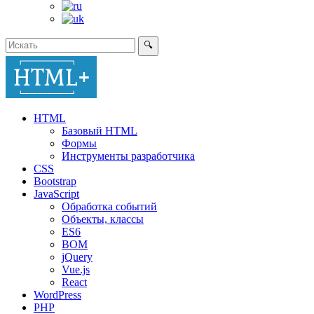
🔍
HTML
Базовый HTML
Формы
Инструменты разработчика
CSS
Bootstrap
JavaScript
Обработка событий
Объекты, классы
ES6
BOM
jQuery
Vue.js
React
WordPress
PHP