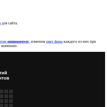
а
для сайта.
ытие
onmouseover
, изменим
цвет фона
каждого из них при
 значению.