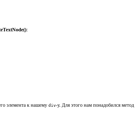
teTextNode()
:
него элемента к нашему
-у. Для этого нам понадобился метод
div