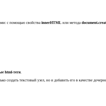
обами: с помощью свойства
innerHTML
или метода
document.crea
е html-теги
.
ько создать текстовый узел, но и добавить его в качестве дочер