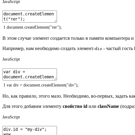
JavaScript
1
document
.
createElement
(
"тег"
)
;
В этом случае элемент создается только в памяти компьютера и
Например, нам необходимо создать элемент-
- частый гость 
div
JavaScript
1
var
div
=
document
.
createElement
(
"div"
)
;
Но, как правило, этого мало. Необходимо, во-первых, задать ка
Для этого добавим элементу
свойство id
или
className
(подраз
JavaScript