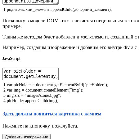
1
родительский
_
элемент
.
appendChild
(
дочерний
_
элемент
)
;
Поскольку в модели DOM текст считается специальным текстовы
примере.
Таким же методом будет добавлен и узел-элемент, созданный 
Например, создадим изображение и добавим его внутрь div-а с
JavaScript
1
var
picHolder
=
document
.
getElementById
(
"picHolder"
)
;
2
var
img
=
document
.
createElement
(
"img"
)
;
3
img
.
src
=
"images/stone3.jpg"
;
4
picHolder
.
appendChild
(
img
)
;
Здесь должна появиться картинка с камнем
Нажмите на кнопочку, пожалуйста.
Добавить изображение