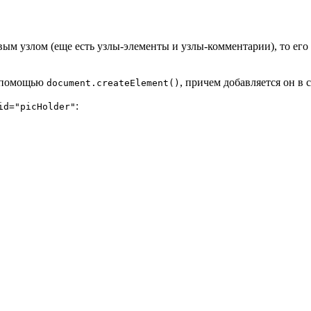
м узлом (еще есть узлы-элементы и узлы-комментарии), то его н
с помощью
, причем добавляется он в 
document.createElement()
:
id="picHolder"