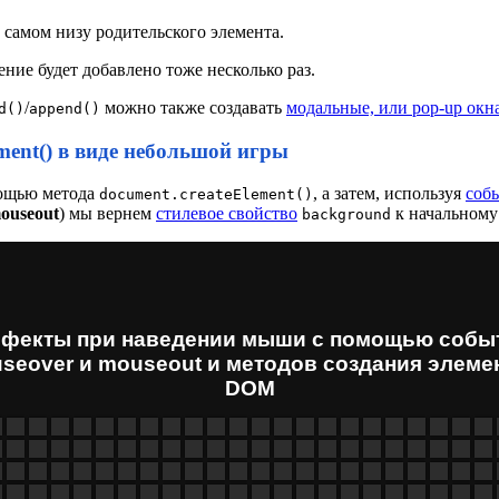
в самом низу родительского элемента.
ние будет добавлено тоже несколько раз.
/
можно также создавать
модальные, или pop-up окн
d()
append()
ment() в виде небольшой игры
ощью метода
, а затем, используя
соб
document.createElement()
ouseout
) мы вернем
стилевое свойство
к начальному
background