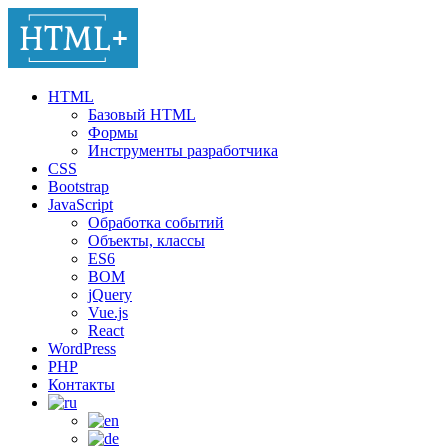
HTML
Базовый HTML
Формы
Инструменты разработчика
CSS
Bootstrap
JavaScript
Обработка событий
Объекты, классы
ES6
BOM
jQuery
Vue.js
React
WordPress
PHP
Контакты