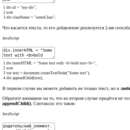
1
div
.
id
=
"my-div"
;
2
или
3
div
.
className
=
"someClass"
;
Что касается текста, то его добавление реализуется 2-мя спос
JavaScript
1
div
.
innerHTML
=
"Some text with <b>bold text</b>"
;
2
или
3
var
text
=
document
.
createTextNode
(
"Some text"
)
;
4
div
.
appendChild
(
text
)
;
В первом случае вы можете добавить не только текст, но и
любы
Обратите внимание на то, что во втором случае придётся не тол
appendChild()
. Синтаксис его таков:
JavaScript