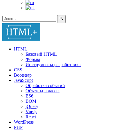
🔍
HTML
Базовый HTML
Формы
Инструменты разработчика
CSS
Bootstrap
JavaScript
Обработка событий
Объекты, классы
ES6
BOM
jQuery
Vue.js
React
WordPress
PHP