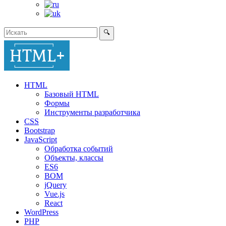
🔍
HTML
Базовый HTML
Формы
Инструменты разработчика
CSS
Bootstrap
JavaScript
Обработка событий
Объекты, классы
ES6
BOM
jQuery
Vue.js
React
WordPress
PHP