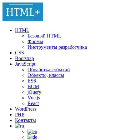
HTML
Базовый HTML
Формы
Инструменты разработчика
CSS
Bootstrap
JavaScript
Обработка событий
Объекты, классы
ES6
BOM
jQuery
Vue.js
React
WordPress
PHP
Контакты