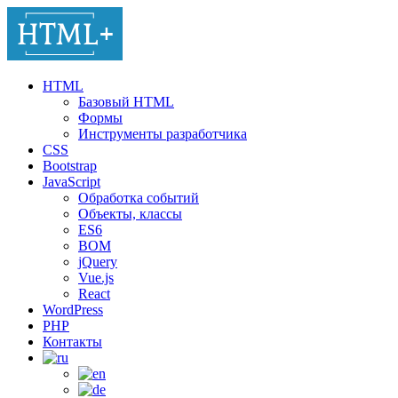
HTML
Базовый HTML
Формы
Инструменты разработчика
CSS
Bootstrap
JavaScript
Обработка событий
Объекты, классы
ES6
BOM
jQuery
Vue.js
React
WordPress
PHP
Контакты