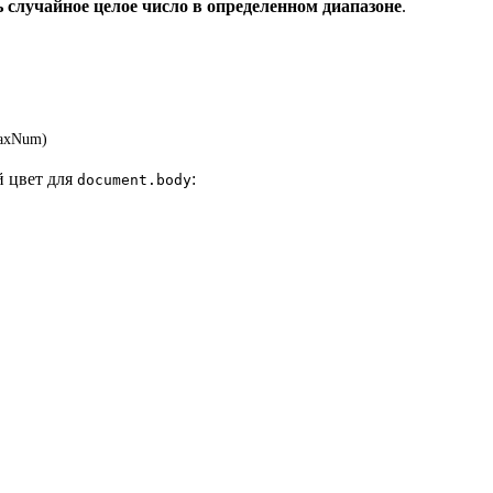
 случайное целое число в определенном диапазоне
.
axNum
)
й цвет для
:
document.body