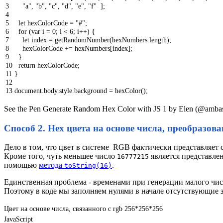
3
"a"
,
"b"
,
"c"
,
"d"
,
"e"
,
"f"
]
;
4
5
let
hexColorCode
=
"#"
;
6
for
(
var
i
=
0
;
i
<
6
;
i
++
)
{
7
let
index
=
getRandomNumber
(
hexNumbers
.
length
)
;
8
hexColorCode
+=
hexNumbers
[
index
]
;
9
}
10
return
hexColorCode
;
11
}
12
13
document
.
body
.
style
.
background
=
hexColor
(
)
;
See the Pen Generate Random Hex Color with JS 1 by Elen (@amba
Способ 2. Hex цвета на основе числа, преобразов
Дело в том, что цвет в системе RGB фактически представляет 
Кроме того, чуть меньшее число
является представле
16777215
помощью
метода
.
toString(16)
Единственная проблема - временами при генерации малого числ
Поэтому в коде мы заполняем нулями в начале отсутствующие
Цвет на основе числа, связанного с rgb 256*256*256
JavaScript