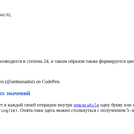
str
(
-
6
)
;
2 возводится в степень 24, и таким образом также формируется ц
len (@ambassador) on CodePen.
ых значений
ует в каждой своей итерации внутри
цикла
одну букву или ц
while
. Опять-таки здесь можно столкнуться с получением 5- 
ring(16)