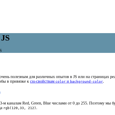
 JS
S
чень полезным для различных опытов в JS или на страницах реал
обы в привязке к
css-свойствам
и
.
color
background-color
)
3-м каналам Red, Green, Blue числами от 0 до 255. Поэтому мы 
да
.
rgb(120,33, 212)