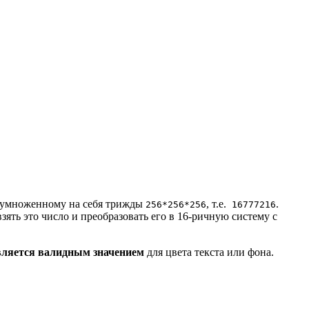
), умноженному на себя трижды
, т.е.
.
256*256*256
16777216
ять это число и преобразовать его в 16-ричную систему с
вляется валидным значением
для цвета текста или фона.