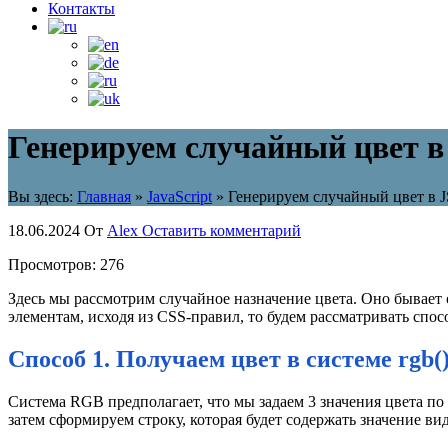
Контакты
Генерируем случайный цвет в
Вы здесь:
Главная
»
JavaScript
»
Генерируем случайный цвет в J
18.06.2024
От
Alex
Оставить комментарий
Просмотров:
276
Здесь мы рассмотрим случайное назначение цвета. Оно бывает о
элементам, исходя из CSS-правил, то будем рассматривать спос
Способ 1. Получаем цвет в системе rgb(
Система RGB предполагает, что мы задаем 3 значения цвета по 
затем сформируем строку, которая будет содержать значение ви