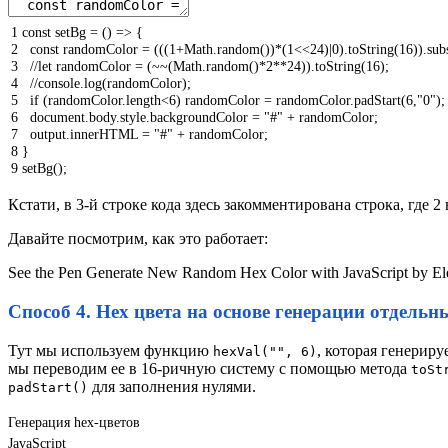
1
const
setBg
=
(
)
=
>
{
2
const
randomColor
=
(
(
(
1
+
Math
.
random
(
)
)
*
(
1
<<
24
)
|
0
)
.
toString
(
16
)
)
.
sub
3
//let randomColor = (~~(Math.random()*2**24)).toString(16);
4
//console.log(randomColor);
5
if
(
randomColor
.
length
<
6
)
randomColor
=
randomColor
.
padStart
(
6
,
"0"
)
;
6
document
.
body
.
style
.
backgroundColor
=
"#"
+
randomColor
;
7
output
.
innerHTML
=
"#"
+
randomColor
;
8
}
9
setBg
(
)
;
Кстати, в 3-й строке кода здесь закомментирована строка, где 
Давайте посмотрим, как это работает:
See the Pen Generate New Random Hex Color with JavaScript by E
Способ 4. Hex цвета на основе генерации отдельн
Тут мы используем функцию
, которая генерир
hexVal("", 6)
мы переводим ее в 16-ричную систему с помощью метода
toSt
для заполнения нулями.
padStart()
Генерация hex-цветов
JavaScript