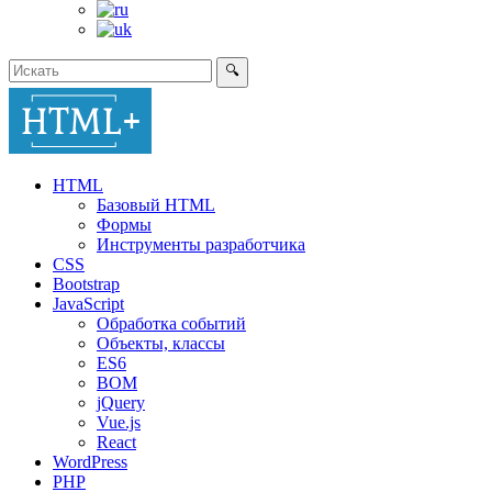
🔍
HTML
Базовый HTML
Формы
Инструменты разработчика
CSS
Bootstrap
JavaScript
Обработка событий
Объекты, классы
ES6
BOM
jQuery
Vue.js
React
WordPress
PHP