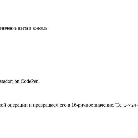
 значение цвета в консоль
ssador) on CodePen.
й операции и превращаем его в 16-ричное значение. Т.е.
1<<24