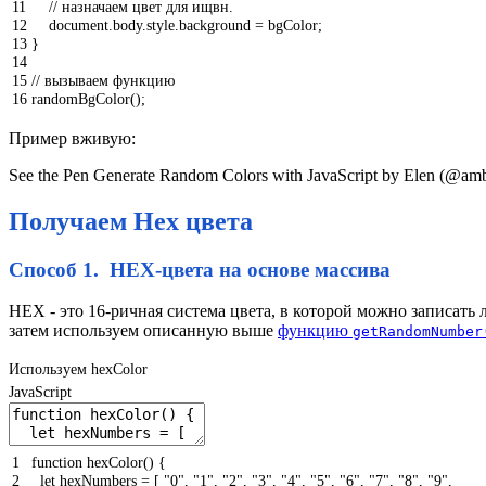
11
// назначаем цвет для ищвн.
12
document
.
body
.
style
.
background
=
bgColor
;
13
}
14
15
// вызываем функцию
16
randomBgColor
(
)
;
Пример вживую:
See the Pen Generate Random Colors with JavaScript by Elen (@am
Получаем Hex цвета
Способ 1. HEX-цвета на основе массива
HEX - это 16-ричная система цвета, в которой можно записать 
затем используем описанную выше
функцию
getRandomNumber
Используем hexColor
JavaScript
1
function
hexColor
(
)
{
2
let
hexNumbers
=
[
"0"
,
"1"
,
"2"
,
"3"
,
"4"
,
"5"
,
"6"
,
"7"
,
"8"
,
"9"
,