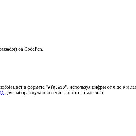
bassador) on CodePen.
любой цвет в формате "
", используя цифры от
до
и ла
#f9ca30
0
9
для выбора случайного числа из этого массива.
()