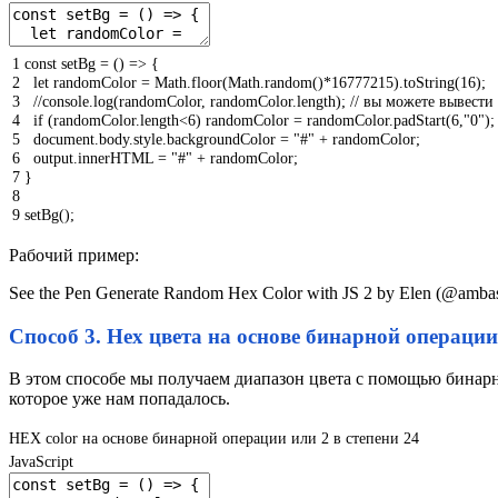
1
const
setBg
=
(
)
=
>
{
2
let
randomColor
=
Math
.
floor
(
Math
.
random
(
)
*
16777215
)
.
toString
(
16
)
;
3
//console.log(randomColor, randomColor.length); // вы можете вывести
4
if
(
randomColor
.
length
<
6
)
randomColor
=
randomColor
.
padStart
(
6
,
"0"
)
;
5
document
.
body
.
style
.
backgroundColor
=
"#"
+
randomColor
;
6
output
.
innerHTML
=
"#"
+
randomColor
;
7
}
8
9
setBg
(
)
;
Рабочий пример:
See the Pen Generate Random Hex Color with JS 2 by Elen (@amba
Способ 3. Hex цвета на основе бинарной операции
В этом способе мы получаем диапазон цвета с помощью бинарно
которое уже нам попадалось.
HEX color на основе бинарной операции или 2 в степени 24
JavaScript