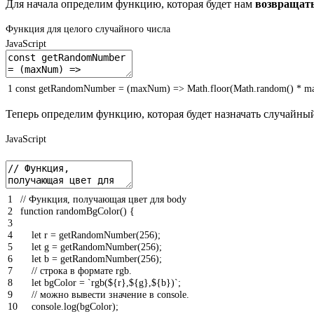
Для начала определим функцию, которая будет нам
возвращать
Функция для целого случайного числа
JavaScript
1
const
getRandomNumber
=
(
maxNum
)
=
>
Math
.
floor
(
Math
.
random
(
)
*
m
Теперь определим функцию, которая будет назначать случайны
JavaScript
1
// Функция, получающая цвет для body
2
function
randomBgColor
(
)
{
3
4
let
r
=
getRandomNumber
(
256
)
;
5
let
g
=
getRandomNumber
(
256
)
;
6
let
b
=
getRandomNumber
(
256
)
;
7
// строка в формате rgb.
8
let
bgColor
=
`rgb(${r},${g},${b})`
;
9
// можно вывести значение в console.
10
console
.
log
(
bgColor
)
;