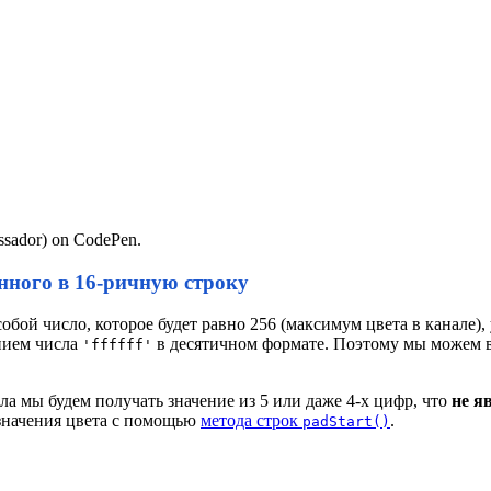
ssador) on CodePen.
анного в 16-ричную строку
собой число, которое будет равно 256 (максимум цвета в канале
нием числа
в десятичном формате. Поэтому мы можем вз
'ffffff'
а мы будем получать значение из 5 или даже 4-х цифр, что
не я
 значения цвета с помощью
метода строк
.
padStart()