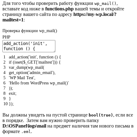
Для того чтобы проверить работу функции
,
wp_mail()
вставьте код ниже в
functions.php
вашей темы и откройте
страницу вашего сайта по адресу
https://my-wp.local/?
mailtest=1
:
Проверка функции wp_mail()
PHP
1
add_action
(
'init'
,
function
(
)
{
2
if
(
isset
(
$_GET
[
'mailtest'
]
)
)
{
3
var_dump
(
wp_mail
(
4
get_option
(
'admin_email'
)
,
5
'WP Mail Test'
,
6
'Hello from WordPress wp_mail()'
7
)
)
;
8
exit
;
9
}
10
}
)
;
Вы должны увидеть на пустой странице
, если все
bool(true)
в порядке. Затем вам нужно проверить папку
D:\OSPanel\logs\mail
на предмет наличия там нового письма в
формате
.
.eml