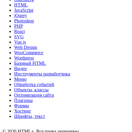
HTML
JavaScript
jQuery
Photoshop
PHP
React
SVG
Vue.js
Web Design
WooCommerce
Wordpress
Базовый HTML
Видео
Инструменты разработчика
Меню
Обработка событий
Объекты, классы
Оптимизация сайта
Плагины
Формы
Хостинг
Шрифты, текст
© 2026 HTML+. Все права защищены.