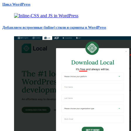
Цикл WordPress
Добавляем встроенные (inline) стили и скрипты в WordPress