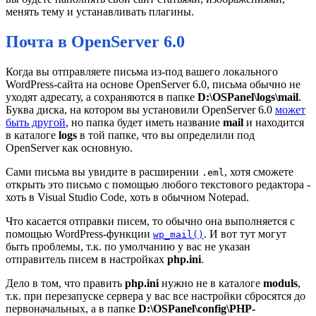
менять тему и устанавливать плагины.
Почта в OpenServer 6.0
Когда вы отправляете письма из-под вашего локального
WordPress-сайта на основе OpenServer 6.0, письма обычно не
уходят адресату, а сохраняются в папке
D:\OSPanel\logs\mail
.
Буква диска, на котором вы установили OpenServer 6.0
может
быть другой
, но папка будет иметь название
mail
и находится
в каталоге
logs
в той папке, что вы определили под
OpenServer как основную.
Сами письма вы увидите в расширении
, хотя сможете
.eml
открыть это письмо с помощью любого текстового редактора -
хоть в Visual Studio Code, хоть в обычном Notepad.
Что касается отправки писем, то обычно она выполняется с
помощью WordPress-функции
. И вот тут могут
wp_mail()
быть проблемы, т.к. по умолчанию у вас не указан
отправитель писем в настройках
php.ini
.
Дело в том, что править
php.ini
нужно не в каталоге
moduls
,
т.к. при перезапуске сервера у вас все настройки сбросятся до
первоначальных, a в папке
D:\OSPanel\config\PHP-