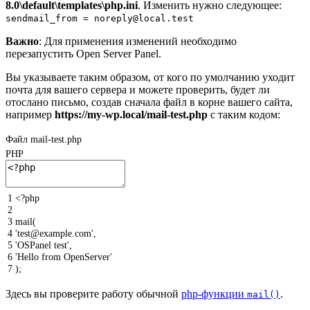
8.0\default\templates\php.ini
. Изменить нужно следующее:
sendmail_from = noreply@local.test
Важно
: Для применения изменений необходимо
перезапустить Open Server Panel.
Вы указываете таким образом, от кого по умолчанию уходит
почта для вашего сервера и можете проверить, будет ли
отослано письмо, создав сначала файл в корне вашего сайта,
например
https://my-wp.local/mail-test.php
с таким кодом:
Файл mail-test.php
PHP
1
<?php
2
3
mail
(
4
'test@example.com'
,
5
'OSPanel test'
,
6
'Hello from OpenServer'
7
)
;
Здесь вы проверите работу обычной
php-функции
.
mail()