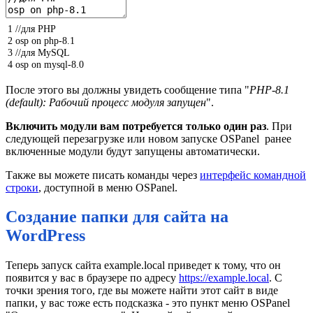
1
//для PHP
2
osp
on
php
-
8.1
3
//для MySQL
4
osp
on
mysql
-
8.0
После этого вы должны увидеть сообщение типа "
PHP-8.1
(default): Рабочий процесс модуля запущен
".
Включить модули вам потребуется только один раз
. При
следующей перезагрузке или новом запуске OSPanel ранее
включенные модули будут запущены автоматически.
Также вы можете писать команды через
интерфейс командной
строки
, доступной в меню OSPanel.
Создание папки для сайта на
WordPress
Теперь запуск сайта example.local приведет к тому, что он
появится у вас в браузере по адресу
https://example.local
. С
точки зрения того, где вы можете найти этот сайт в виде
папки, у вас тоже есть подсказка - это пункт меню OSPanel