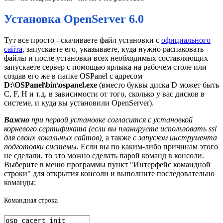
Установка OpenServer 6.0
Тут все просто - скачиваете файл установки с
официального
сайта
, запускаете его, указываете, куда нужно распаковать
файлы и после установки всех необходимых составляющих
запускаете сервер с помощью ярлыка на рабочем столе или
создав его же в папке OSPanel с адресом
D:\OSPanel\bin\ospanel.exe
(вместо буквы диска D может быть
C, F, H и т.д. в зависимости от того, сколько у вас дисков в
системе, и куда вы установили OpenServer).
Важно
при первой установке согласится с установкой
корневого сертификата (если вы планируете использовать ssl
для своих локальных сайтов),
а также
с запуском инструмента
подготовки системы.
Если вы по каким-либо причинам этого
не сделали, то это можно сделать парой команд в консоли.
Выберите в меню программы пункт "Интерфейс командной
строки" для открытия консоли и выполните последовательно
команды:
Командная строка