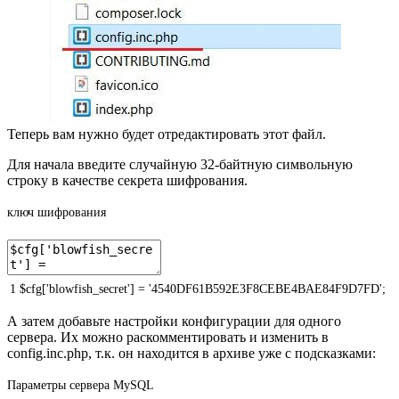
Теперь вам нужно будет отредактировать этот файл.
Для начала введите случайную 32-байтную символьную
строку в качестве секрета шифрования.
ключ шифрования
1
$
cfg
[
'blowfish_secret'
]
=
'4540DF61B592E3F8CEBE4BAE84F9D7FD'
;
А затем добавьте настройки конфигурации для одного
сервера. Их можно раскомментировать и изменить в
config.inc.php, т.к. он находится в архиве уже с подсказками:
Параметры сервера MySQL