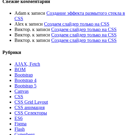
Свежие комментарии
Adam
к записи
Создание эффекта размытого стекла в
CSS
Alex
к записи
Создаем слайдер только на CSS
Виктор.
к записи
Создаем слайдер только на CSS
Виктор.
к записи
Создаем слайдер только на CSS
Виктор.
к записи
Создаем слайдер только на CSS
Рубрики
AJAX, Fetch
BOM
Bootstrap
Bootstrap 4
Bootstrap 5
Canvas
CSS
CSS Grid Layout
CSS анимация
CSS Селекторы
ES6
Figma
Flash
Gutenberg