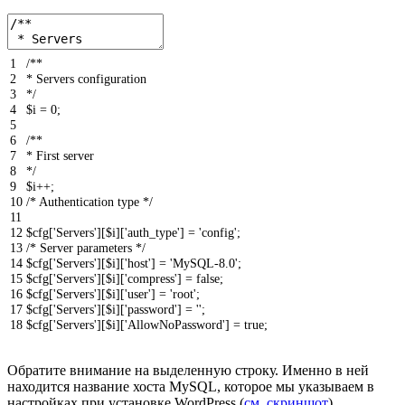
1
/**
2
* Servers configuration
3
*/
4
$
i
=
0
;
5
6
/**
7
* First server
8
*/
9
$
i
++
;
10
/* Authentication type */
11
12
$
cfg
[
'Servers'
]
[
$
i
]
[
'auth_type'
]
=
'config'
;
13
/* Server parameters */
14
$
cfg
[
'Servers'
]
[
$
i
]
[
'host'
]
=
'MySQL-8.0'
;
15
$
cfg
[
'Servers'
]
[
$
i
]
[
'compress'
]
=
false
;
16
$
cfg
[
'Servers'
]
[
$
i
]
[
'user'
]
=
'root'
;
17
$
cfg
[
'Servers'
]
[
$
i
]
[
'password'
]
=
''
;
18
$
cfg
[
'Servers'
]
[
$
i
]
[
'AllowNoPassword'
]
=
true
;
Обратите внимание на выделенную строку. Именно в ней
находится название хоста MySQL, которое мы указываем в
настройках при установке WordPress (
см. скриншот
).