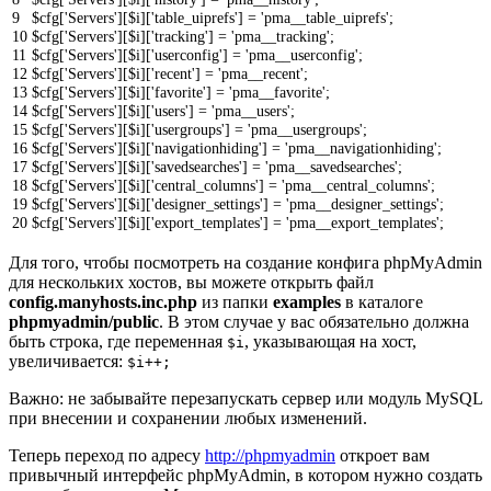
9
$
cfg
[
'Servers'
]
[
$
i
]
[
'table_uiprefs'
]
=
'pma__table_uiprefs'
;
10
$
cfg
[
'Servers'
]
[
$
i
]
[
'tracking'
]
=
'pma__tracking'
;
11
$
cfg
[
'Servers'
]
[
$
i
]
[
'userconfig'
]
=
'pma__userconfig'
;
12
$
cfg
[
'Servers'
]
[
$
i
]
[
'recent'
]
=
'pma__recent'
;
13
$
cfg
[
'Servers'
]
[
$
i
]
[
'favorite'
]
=
'pma__favorite'
;
14
$
cfg
[
'Servers'
]
[
$
i
]
[
'users'
]
=
'pma__users'
;
15
$
cfg
[
'Servers'
]
[
$
i
]
[
'usergroups'
]
=
'pma__usergroups'
;
16
$
cfg
[
'Servers'
]
[
$
i
]
[
'navigationhiding'
]
=
'pma__navigationhiding'
;
17
$
cfg
[
'Servers'
]
[
$
i
]
[
'savedsearches'
]
=
'pma__savedsearches'
;
18
$
cfg
[
'Servers'
]
[
$
i
]
[
'central_columns'
]
=
'pma__central_columns'
;
19
$
cfg
[
'Servers'
]
[
$
i
]
[
'designer_settings'
]
=
'pma__designer_settings'
;
20
$
cfg
[
'Servers'
]
[
$
i
]
[
'export_templates'
]
=
'pma__export_templates'
;
Для того, чтобы посмотреть на создание конфига phpMyAdmin
для нескольких хостов, вы можете открыть файл
config.manyhosts.inc.php
из папки
examples
в каталоге
phpmyadmin/public
. В этом случае у вас обязательно должна
быть строка, где переменная
, указывающая на хост,
$i
увеличивается:
$i++;
Важно: не забывайте перезапускать сервер или модуль MySQL
при внесении и сохранении любых изменений.
Теперь переход по адресу
http://phpmyadmin
откроет вам
привычный интерфейс phpMyAdmin, в котором нужно создать