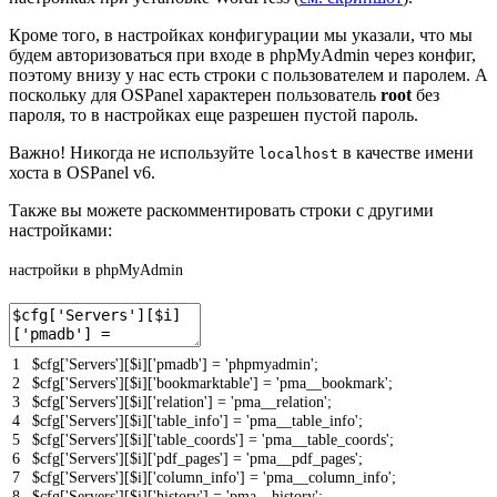
Кроме того, в настройках конфигурации мы указали, что мы
будем авторизоваться при входе в phpMyAdmin через конфиг,
поэтому внизу у нас есть строки с пользователем и паролем. А
поскольку для OSPanel характерен пользователь
root
без
пароля, то в настройках еще разрешен пустой пароль.
Важно! Никогда не используйте
в качестве имени
localhost
хоста в OSPanel v6.
Также вы можете раскомментировать строки с другими
настройками:
настройки в phpMyAdmin
1
$
cfg
[
'Servers'
]
[
$
i
]
[
'pmadb'
]
=
'phpmyadmin'
;
2
$
cfg
[
'Servers'
]
[
$
i
]
[
'bookmarktable'
]
=
'pma__bookmark'
;
3
$
cfg
[
'Servers'
]
[
$
i
]
[
'relation'
]
=
'pma__relation'
;
4
$
cfg
[
'Servers'
]
[
$
i
]
[
'table_info'
]
=
'pma__table_info'
;
5
$
cfg
[
'Servers'
]
[
$
i
]
[
'table_coords'
]
=
'pma__table_coords'
;
6
$
cfg
[
'Servers'
]
[
$
i
]
[
'pdf_pages'
]
=
'pma__pdf_pages'
;
7
$
cfg
[
'Servers'
]
[
$
i
]
[
'column_info'
]
=
'pma__column_info'
;
8
$
cfg
[
'Servers'
]
[
$
i
]
[
'history'
]
=
'pma__history'
;