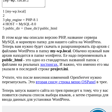
1
[
my
-
wp
.
local
]
2
3
php_engine
=
PHP
-
8.1
4
HOST
=
MySQL
-
8.0
5
public_dir
=
{
base_dir
}
\
public_html
В этом коде мы описали версию PHP, название сервера
MySQL и корневую папку для нашего сайта на WordPress.
Теперь вам нужно будет скачать и разархивировать zip-архив с
файлами WordPress в папку
my-wp.local
. Обычно нужный вам
архив находится в папке
wordpress
. Ее надо переименовать в
public_html
- это одно из стандартных названий папок с
файлами на реальных
хостингах.
И важно, что именно его мы
указали в последней строке
project.ini
.
Учтите, что после внесения изменений OpenServer нужно
перезапускать. Это
вторая снизу строка меню OSPanel
в трее.
Теперь запуск вашего сайта из трея приведет к тому, что у вас
появится сначала список выбора языков, а затем страница для
ввода данных для установки WordPress.