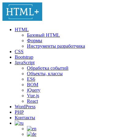
HTML
Базовый HTML
Формы
Инструменты разработчика
CSS
Bootstrap
JavaScript
Обработка событий
Объекты, классы
ES6
BOM
jQuery
Vue.js
React
WordPress
PHP
Контакты