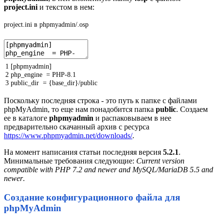
project.ini
и текстом в нем:
project.ini в phpmyadmin/.osp
1
[
phpmyadmin
]
2
php_engine
=
PHP
-
8.1
3
public_dir
=
{
base_dir
}
/
public
Поскольку последняя строка - это путь к папке с файлами
phpMyAdmin, то еще нам понадобится папка
public
. Создаем
ее в каталоге
phpmyadmin
и распаковываем в нее
предварительно скачанный архив с ресурса
https://www.phpmyadmin.net/downloads/
.
На момент написания статьи последняя версия
5.2.1
.
Минимальные требования следующие:
Current version
compatible with PHP 7.2 and newer and MySQL/MariaDB 5.5 and
newer
.
Создание конфигурационного файла для
phpMyAdmin