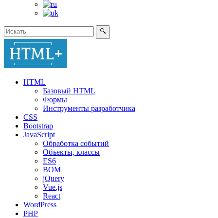
🔍
HTML
Базовый HTML
Формы
Инструменты разработчика
CSS
Bootstrap
JavaScript
Обработка событий
Объекты, классы
ES6
BOM
jQuery
Vue.js
React
WordPress
PHP