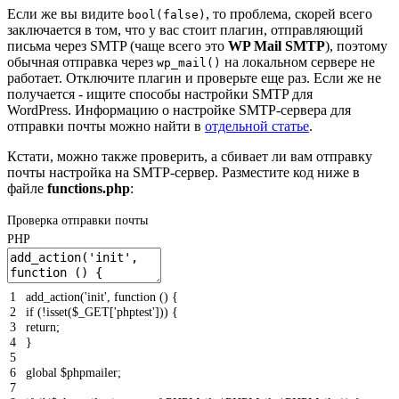
Если же вы видите
, то проблема, скорей всего
bool(false)
заключается в том, что у вас стоит плагин, отправляющий
письма через SMTP (чаще всего это
WP Mail SMTP
), поэтому
обычная отправка через
на локальном сервере не
wp_mail()
работает. Отключите плагин и проверьте еще раз. Если же не
получается - ищите способы настройки SMTP для
WordPress. Информацию о настройке SMTP-сервера для
отправки почты можно найти в
отдельной статье
.
Кстати, можно также проверить, а сбивает ли вам отправку
почты настройка на SMTP-сервер. Разместите код ниже в
файле
functions.php
:
Проверка отправки почты
PHP
1
add_action
(
'init'
,
function
(
)
{
2
if
(
!
isset
(
$_GET
[
'phptest'
]
)
)
{
3
return
;
4
}
5
6
global
$phpmailer
;
7