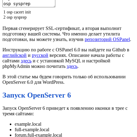
1
osp
cacert
init
2
osp
sysprep
Первая сгенерирует SSL-сертификат, а вторая выполнит
подготовку вашей системы. Что именно делает утилита
подготовки, вы можете узнать, изучив
репозиторий OSPanel
.
Инструкцию по работе с OSPanel 6.0 вы найдете на Github в
английской
и
русской
версиях. Описание начала работы с
сайтами
здесь
и с установкой MySQL и настройкой
phpMyAdmin можно почитать
здесь
.
В этой статье мы будем говорить только об использовании
OpenServer 6.0 для WordPress.
Запуск OpenServer 6
Запуск OpenServer 6 приведет к появлению иконки в трее с
тремя сайтами:
example.local
full-example.local
forum.full-example.local