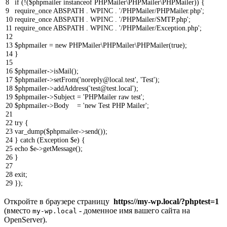
8
if
(
!
(
$phpmailer
instanceof
PHPMailer
\
PHPMailer
\
PHPMailer
)
)
{
9
require_once
ABSPATH
.
WPINC
.
'/PHPMailer/PHPMailer.php'
;
10
require_once
ABSPATH
.
WPINC
.
'/PHPMailer/SMTP.php'
;
11
require_once
ABSPATH
.
WPINC
.
'/PHPMailer/Exception.php'
;
12
13
$phpmailer
=
new
PHPMailer
\
PHPMailer
\
PHPMailer
(
true
)
;
14
}
15
16
$phpmailer
->
isMail
(
)
;
17
$phpmailer
->
setFrom
(
'noreply@local.test'
,
'Test'
)
;
18
$phpmailer
->
addAddress
(
'test@test.local'
)
;
19
$phpmailer
->
Subject
=
'PHPMailer raw test'
;
20
$phpmailer
->
Body
=
'new Test PHP Mailer'
;
21
22
try
{
23
var_dump
(
$phpmailer
->
send
(
)
)
;
24
}
catch
(
Exception
$e
)
{
25
echo
$e
->
getMessage
(
)
;
26
}
27
28
exit
;
29
}
)
;
Откройте в браузере страницу
https://my-wp.local/?phptest=1
(вместо
- доменное имя вашего сайта на
my-wp.local
OpenServer).