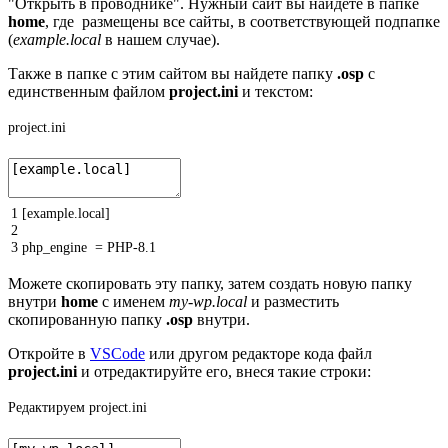
"Открыть в проводнике". Нужный сайт вы найдете в папке
home
, где размещены все сайты, в соответствующей подпапке
(
example.local
в нашем случае).
Также в папке с этим сайтом вы найдете папку
.osp
с
единственным файлом
project.ini
и текстом:
project.ini
1
[
example
.
local
]
2
3
php_engine
=
PHP
-
8.1
Можете скопировать эту папку, затем создать новую папку
внутри
home
с именем
my-wp.local
и разместить
скопированную папку
.osp
внутри.
Откройте в
VSCode
или другом редакторе кода файл
project.ini
и отредактируйте его, внеся такие строки:
Редактируем project.ini