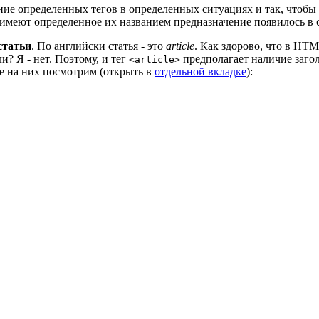
ие определенных тегов в определенных ситуациях и так, чтобы 
 имеют определенное их названием предназначение появилось в
статьи
. По английски статья - это
article
. Как здорово, что в HTM
и? Я - нет. Поэтому, и тег
предполагает наличие загол
<article>
йте на них посмотрим (открыть в
отдельной вкладке
):