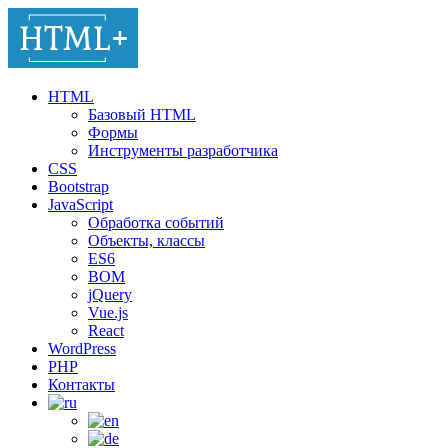
HTML
Базовый HTML
Формы
Инструменты разработчика
CSS
Bootstrap
JavaScript
Обработка событий
Объекты, классы
ES6
BOM
jQuery
Vue.js
React
WordPress
PHP
Контакты