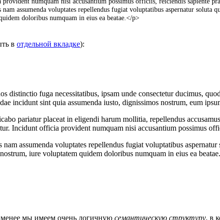
ia
provident
numquam
nisi
accusantium
possimus
officiis
,
reiciendis
sapiente
pr
is
nam
assumenda
voluptates
repellendus
fugiat
voluptatibus
aspernatur
soluta
q
quidem
doloribus
numquam
in
eius
ea
beatae
.
<
/
p
>
ыть в
отдельной вкладке
):
е менее мы имеем очень логичную
семантическую структуру
, в 