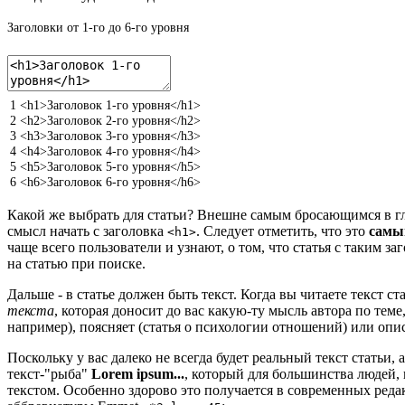
Заголовки от 1-го до 6-го уровня
1
<
h1
>
Заголовок
1
-
го
уровня
<
/
h1
>
2
<
h2
>
Заголовок
2
-
го
уровня
<
/
h2
>
3
<
h3
>
Заголовок
3
-
го
уровня
<
/
h3
>
4
<
h4
>
Заголовок
4
-
го
уровня
<
/
h4
>
5
<
h5
>
Заголовок
5
-
го
уровня
<
/
h5
>
6
<
h6
>
Заголовок
6
-
го
уровня
<
/
h6
>
Какой же выбрать для статьи? Внешне самым бросающимся в гл
смысл начать с заголовка
. Следует отметить, что это
самы
<h1>
чаще всего пользователи и узнают, о том, что статья с таким 
на статью при поиске.
Дальше - в статье должен быть текст. Когда вы читаете текст ст
текста
, которая доносит до вас какую-ту мысль автора по теме
например), поясняет (статья о психологии отношений) или опи
Поскольку у вас далеко не всегда будет реальный текст статьи
текст-"рыба"
Lorem ipsum...
, который для большинства людей,
текстом. Особенно здорово это получается в современных реда