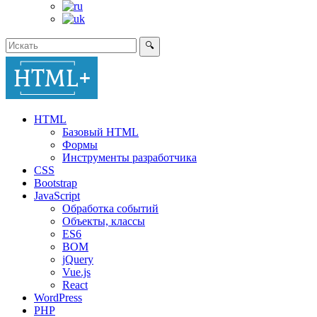
🔍
HTML
Базовый HTML
Формы
Инструменты разработчика
CSS
Bootstrap
JavaScript
Обработка событий
Объекты, классы
ES6
BOM
jQuery
Vue.js
React
WordPress
PHP