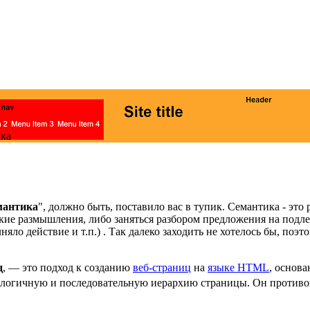
ка
мантика
", должно быть, поставило вас в тупик. Семантика - эт
ские размышления, либо заняться разбором предложения на подл
лняло действие и т.п.) . Так далеко заходить не хотелось бы, поэ
д
, — это подход к созданию
веб-страниц
на
языке HTML
, основ
 логичную и последовательную иерархию страницы. Он противо