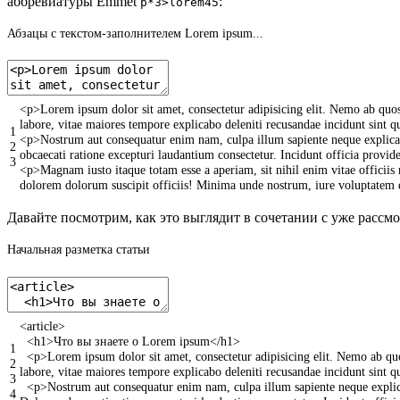
аббревиатуры Emmet
:
p*3>lorem45
Абзацы с текстом-заполнителем Lorem ipsum...
<
p
>
Lorem
ipsum
dolor
sit
amet
,
consectetur
adipisicing
elit
.
Nemo
ab
quo
labore
,
vitae
maiores
tempore
explicabo
deleniti
recusandae
incidunt
sint
q
1
<
p
>
Nostrum
aut
consequatur
enim
nam
,
culpa
illum
sapiente
neque
explic
2
obcaecati
ratione
excepturi
laudantium
consectetur
.
Incidunt
officia
provid
3
<
p
>
Magnam
iusto
itaque
totam
esse
a
aperiam
,
sit
nihil
enim
vitae
officiis
dolorem
dolorum
suscipit
officiis
!
Minima
unde
nostrum
,
iure
voluptatem
Давайте посмотрим, как это выглядит в сочетании с уже расс
Начальная разметка статьи
<
article
>
<
h1
>
Что
вы
знаете
о
Lorem
ipsum
<
/
h1
>
1
<
p
>
Lorem
ipsum
dolor
sit
amet
,
consectetur
adipisicing
elit
.
Nemo
ab
qu
2
labore
,
vitae
maiores
tempore
explicabo
deleniti
recusandae
incidunt
sint
q
3
<
p
>
Nostrum
aut
consequatur
enim
nam
,
culpa
illum
sapiente
neque
expl
4