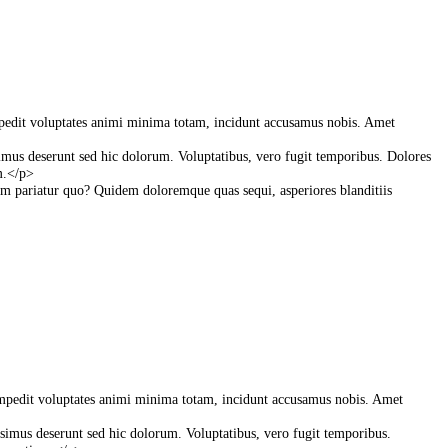
pedit
voluptates
animi
minima
totam
,
incidunt
accusamus
nobis
.
Amet
simus
deserunt
sed
hic
dolorum
.
Voluptatibus
,
vero
fugit
temporibus
.
Dolores
m
.
<
/
p
>
am
pariatur
quo
?
Quidem
doloremque
quas
sequi
,
asperiores
blanditiis
mpedit
voluptates
animi
minima
totam
,
incidunt
accusamus
nobis
.
Amet
ssimus
deserunt
sed
hic
dolorum
.
Voluptatibus
,
vero
fugit
temporibus
.