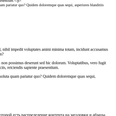
aesentium
.
<
/
p
>
uam
pariatur
quo
?
Quidem
doloremque
quas
sequi
,
asperiores
blanditiis
которой есть распределение контента на заголовки и абзацы.