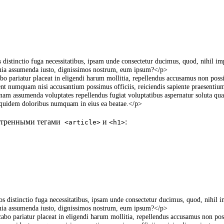
s
distinctio
fuga
necessitatibus
,
ipsam
unde
consectetur
ducimus
,
quod
,
nihil
im
uia
assumenda
iusto
,
dignissimos
nostrum
,
eum
ipsum
?
<
/
p
>
abo
pariatur
placeat
in
eligendi
harum
mollitia
,
repellendus
accusamus
non
pos
ent
numquam
nisi
accusantium
possimus
officiis
,
reiciendis
sapiente
praesentiu
nam
assumenda
voluptates
repellendus
fugiat
voluptatibus
aspernatur
soluta
qu
quidem
doloribus
numquam
in
eius
ea
beatae
.
<
/
p
>
мотренными тегами
и
:
<article>
<h1>
os
distinctio
fuga
necessitatibus
,
ipsam
unde
consectetur
ducimus
,
quod
,
nihil
i
uia
assumenda
iusto
,
dignissimos
nostrum
,
eum
ipsum
?
<
/
p
>
icabo
pariatur
placeat
in
eligendi
harum
mollitia
,
repellendus
accusamus
non
po