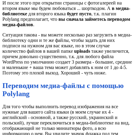
И после этого при открытии страницы с фотогалереей на
втором языке мы будем любоваться ... шорткодом. А
в медиа-
библиотеке
для второго языка
будет пусто
, т.к. плагин
Polylang предполагает, что
вы сначала займетесь переводом
медиа-файлов
.
Ситуация такова - вы можете несколько раз загрузить в медиа-
библиотеку одни и те же файлы, чтобы задать для них
подписи на нужном для вас языке, но в этом случае
количество файлов в вашей папке
uploads
также увеличится,
причем довольно существенно, т.к. для любого файла
WordPress по умолчанию создает 3 размера - большие, средние
и маленькие + ваша тема может добавлять к ним от 1 до 4-5.
Поэтому это плохой выход. Хороший - чуть ниже.
Переводим медиа-файлы с помощью
Polylang
Для того чтобы выполнить перевод изображения на все
нужные для вашего сайта языки (в моем случае их 4 -
английский - основной, а также русский, украинский и
польский), лучше переключиться в медиа-библиотеке на вид,
отображающий не только миниатюры фото, а всю
информацию о нем. Вы увидите значок флажка под тем