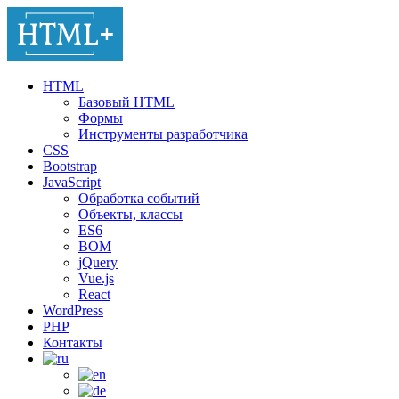
HTML
Базовый HTML
Формы
Инструменты разработчика
CSS
Bootstrap
JavaScript
Обработка событий
Объекты, классы
ES6
BOM
jQuery
Vue.js
React
WordPress
PHP
Контакты