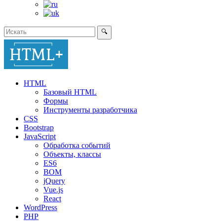
🔍
HTML
Базовый HTML
Формы
Инструменты разработчика
CSS
Bootstrap
JavaScript
Обработка событий
Объекты, классы
ES6
BOM
jQuery
Vue.js
React
WordPress
PHP