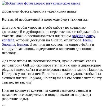
Добавляем фотогалерею на украинском языке
Кстати, id изображений в шорткоде будут такими же.
Для того чтобы упростить себе работу по созданию
фотогалерей и дублирования переведенных изображений в
статьях, можно воспользоваться плагином
polylang-copy-
content
, который доступен на GitHub, от авторов
Teemu
Suoranta
,
leemon
. Этот плагин состоит из одного файла и
копирует заголовок, содержание и вложения для нового
перевода.
Для того чтобы им воспользоваться, нужно скачать его из
репозитория GitHub, скопировать папку с ним в директорию
plugins вашего сайта и активировать плагин в меню Плагины.
Настроек у плагина нет. Естественно, вам нужно, чтобы был
активен плагин Polylang, но вряд ли вы бы сейчас читали эту
статью, не так ли?
Плагин копирует контент из одной записи/страницы и
вставляет все содержимое в новую, включая шорткоды
(короткие коды).