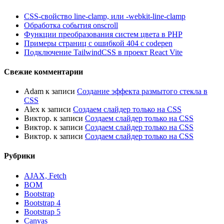
CSS-свойство line-clamp, или -webkit-line-clamp
Обработка события onscroll
Функции преобразования систем цвета в PHP
Примеры страниц с ошибкой 404 с codepen
Подключение TailwindCSS в проект React Vite
Свежие комментарии
Adam
к записи
Создание эффекта размытого стекла в
CSS
Alex
к записи
Создаем слайдер только на CSS
Виктор.
к записи
Создаем слайдер только на CSS
Виктор.
к записи
Создаем слайдер только на CSS
Виктор.
к записи
Создаем слайдер только на CSS
Рубрики
AJAX, Fetch
BOM
Bootstrap
Bootstrap 4
Bootstrap 5
Canvas